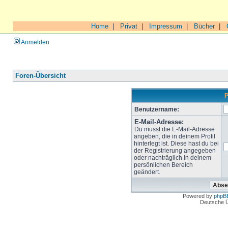
Home
|
Privat
|
Impressum
|
Bücher
|
Anmelden
Foren-Übersicht
P
Benutzername:
E-Mail-Adresse:
Du musst die E-Mail-Adresse
angeben, die in deinem Profil
hinterlegt ist. Diese hast du bei
der Registrierung angegeben
oder nachträglich in deinem
persönlichen Bereich
geändert.
Powered by
phpB
Deutsche 