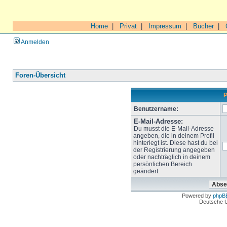
Home
|
Privat
|
Impressum
|
Bücher
|
Anmelden
Foren-Übersicht
P
Benutzername:
E-Mail-Adresse:
Du musst die E-Mail-Adresse
angeben, die in deinem Profil
hinterlegt ist. Diese hast du bei
der Registrierung angegeben
oder nachträglich in deinem
persönlichen Bereich
geändert.
Powered by
phpB
Deutsche 