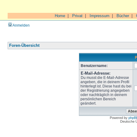
Home
|
Privat
|
Impressum
|
Bücher
|
Anmelden
Foren-Übersicht
P
Benutzername:
E-Mail-Adresse:
Du musst die E-Mail-Adresse
angeben, die in deinem Profil
hinterlegt ist. Diese hast du bei
der Registrierung angegeben
oder nachträglich in deinem
persönlichen Bereich
geändert.
Powered by
phpB
Deutsche 