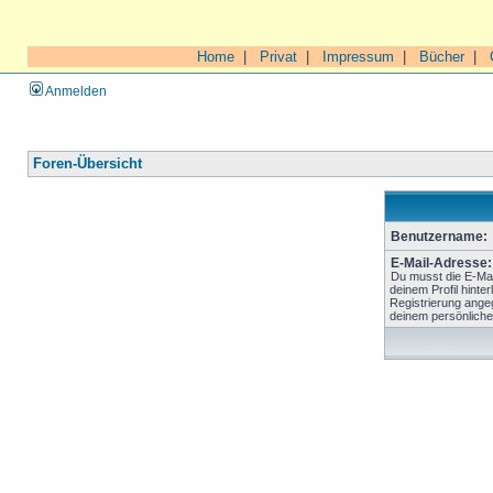
Home
|
Privat
|
Impressum
|
Bücher
|
Anmelden
Foren-Übersicht
Benutzername:
E-Mail-Adresse:
Du musst die E-Mai
deinem Profil hinter
Registrierung ange
deinem persönliche