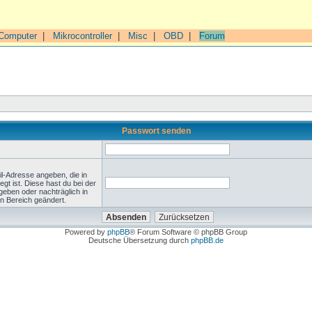
Computer
|
Mikrocontroller
|
Misc
|
OBD
|
Forum
Passwort senden
l-Adresse angeben, die in
legt ist. Diese hast du bei der
geben oder nachträglich in
n Bereich geändert.
Powered by
phpBB
® Forum Software © phpBB Group
Deutsche Übersetzung durch
phpBB.de