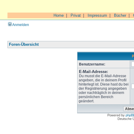
Home
|
Privat
|
Impressum
|
Bücher
|
Anmelden
Foren-Übersicht
P
Benutzername:
E-Mail-Adresse:
Du musst die E-Mail-Adresse
angeben, die in deinem Profil
hinterlegt ist. Diese hast du bei
der Registrierung angegeben
oder nachträglich in deinem
persönlichen Bereich
geändert.
Powered by
phpB
Deutsche 