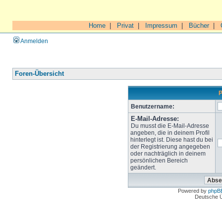
Home
|
Privat
|
Impressum
|
Bücher
|
Anmelden
Foren-Übersicht
P
Benutzername:
E-Mail-Adresse:
Du musst die E-Mail-Adresse
angeben, die in deinem Profil
hinterlegt ist. Diese hast du bei
der Registrierung angegeben
oder nachträglich in deinem
persönlichen Bereich
geändert.
Powered by
phpB
Deutsche 