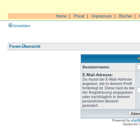
Home
|
Privat
|
Impressum
|
Bücher
|
Anmelden
Foren-Übersicht
P
Benutzername:
E-Mail-Adresse:
Du musst die E-Mail-Adresse
angeben, die in deinem Profil
hinterlegt ist. Diese hast du bei
der Registrierung angegeben
oder nachträglich in deinem
persönlichen Bereich
geändert.
Powered by
phpB
Deutsche 