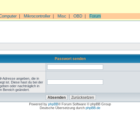
Computer
|
Mikrocontroller
|
Misc
|
OBD
|
Forum
Passwort senden
l-Adresse angeben, die in
legt ist. Diese hast du bei der
geben oder nachträglich in
n Bereich geändert.
Powered by
phpBB
® Forum Software © phpBB Group
Deutsche Übersetzung durch
phpBB.de