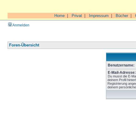
Home
|
Privat
|
Impressum
|
Bücher
|
Anmelden
Foren-Übersicht
Benutzername:
E-Mail-Adresse:
Du musst die E-Mai
deinem Profil hinter
Registrierung ange
deinem persönliche