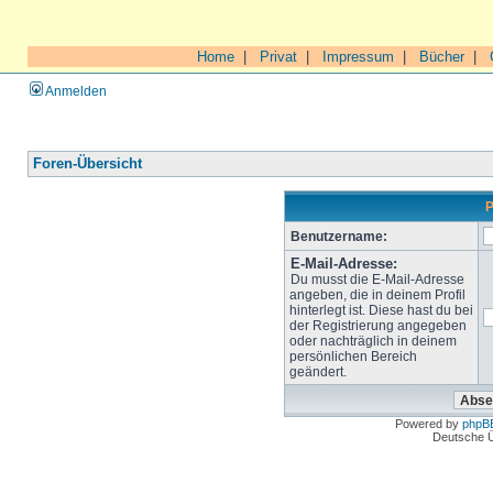
Home
|
Privat
|
Impressum
|
Bücher
|
Anmelden
Foren-Übersicht
P
Benutzername:
E-Mail-Adresse:
Du musst die E-Mail-Adresse
angeben, die in deinem Profil
hinterlegt ist. Diese hast du bei
der Registrierung angegeben
oder nachträglich in deinem
persönlichen Bereich
geändert.
Powered by
phpB
Deutsche 