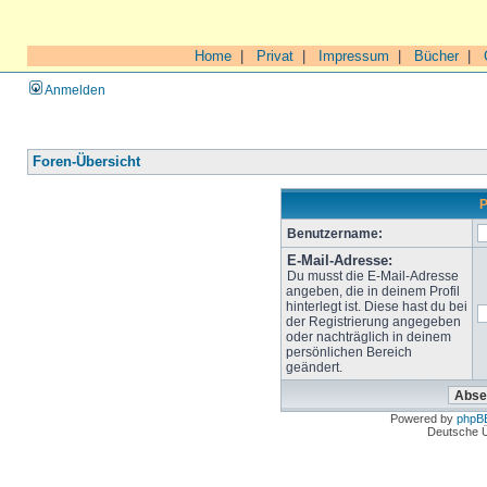
Home
|
Privat
|
Impressum
|
Bücher
|
Anmelden
Foren-Übersicht
P
Benutzername:
E-Mail-Adresse:
Du musst die E-Mail-Adresse
angeben, die in deinem Profil
hinterlegt ist. Diese hast du bei
der Registrierung angegeben
oder nachträglich in deinem
persönlichen Bereich
geändert.
Powered by
phpB
Deutsche 