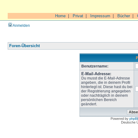
Home
|
Privat
|
Impressum
|
Bücher
|
Anmelden
Foren-Übersicht
P
Benutzername:
E-Mail-Adresse:
Du musst die E-Mail-Adresse
angeben, die in deinem Profil
hinterlegt ist. Diese hast du bei
der Registrierung angegeben
oder nachträglich in deinem
persönlichen Bereich
geändert.
Powered by
phpB
Deutsche 