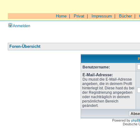
Home
|
Privat
|
Impressum
|
Bücher
|
Anmelden
Foren-Übersicht
P
Benutzername:
E-Mail-Adresse:
Du musst die E-Mail-Adresse
angeben, die in deinem Profil
hinterlegt ist. Diese hast du bei
der Registrierung angegeben
oder nachträglich in deinem
persönlichen Bereich
geändert.
Powered by
phpB
Deutsche 