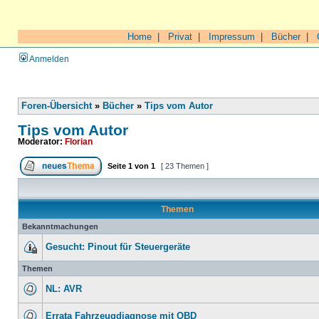
Home
|
Privat
|
Impressum
|
Bücher
|
Anmelden
Foren-Übersicht
»
Bücher
»
Tips vom Autor
Tips vom Autor
Moderator:
Florian
Seite
1
von
1
[ 23 Themen ]
Themen
Bekanntmachungen
Gesucht: Pinout für Steuergeräte
Themen
NL: AVR
Errata Fahrzeugdiagnose mit OBD