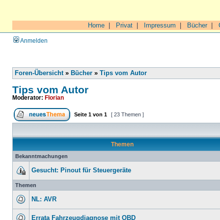
Home
|
Privat
|
Impressum
|
Bücher
|
Anmelden
Foren-Übersicht
»
Bücher
»
Tips vom Autor
Tips vom Autor
Moderator:
Florian
Seite
1
von
1
[ 23 Themen ]
Themen
Bekanntmachungen
Gesucht: Pinout für Steuergeräte
Themen
NL: AVR
Errata Fahrzeugdiagnose mit OBD