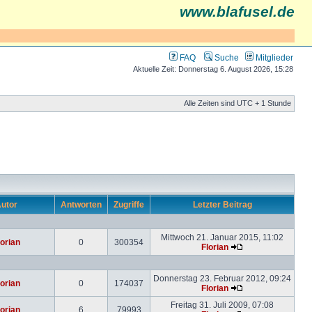
www.blafusel.de
FAQ
Suche
Mitglieder
Aktuelle Zeit: Donnerstag 6. August 2026, 15:28
Alle Zeiten sind UTC + 1 Stunde
utor
Antworten
Zugriffe
Letzter Beitrag
Mittwoch 21. Januar 2015, 11:02
lorian
0
300354
Florian
Donnerstag 23. Februar 2012, 09:24
lorian
0
174037
Florian
Freitag 31. Juli 2009, 07:08
lorian
6
79993