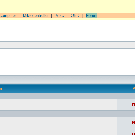
Computer
|
Mikrocontroller
|
Misc
|
OBD
|
Forum
n
A
F
F
F