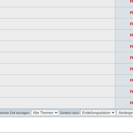
F
F
F
F
F
F
F
F
F
F
etzten Zeit anzeigen:
Sortiere nach