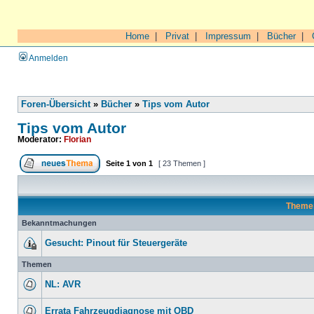
Home
|
Privat
|
Impressum
|
Bücher
|
Anmelden
Foren-Übersicht
»
Bücher
»
Tips vom Autor
Tips vom Autor
Moderator:
Florian
Seite
1
von
1
[ 23 Themen ]
Theme
Bekanntmachungen
Gesucht: Pinout für Steuergeräte
Themen
NL: AVR
Errata Fahrzeugdiagnose mit OBD