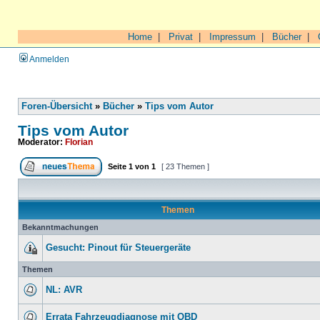
Home
|
Privat
|
Impressum
|
Bücher
|
Anmelden
Foren-Übersicht
»
Bücher
»
Tips vom Autor
Tips vom Autor
Moderator:
Florian
Seite
1
von
1
[ 23 Themen ]
Themen
Bekanntmachungen
Gesucht: Pinout für Steuergeräte
Themen
NL: AVR
Errata Fahrzeugdiagnose mit OBD