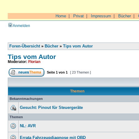
Home
|
Privat
|
Impressum
|
Bücher
|
Anmelden
Foren-Übersicht
»
Bücher
»
Tips vom Autor
Tips vom Autor
Moderator:
Florian
Seite
1
von
1
[ 23 Themen ]
Themen
Bekanntmachungen
Gesucht: Pinout für Steuergeräte
Themen
NL: AVR
Errata Fahrzeugdiagnose mit OBD