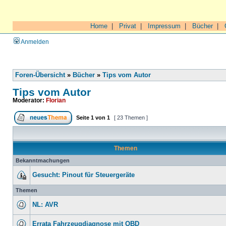
Home
|
Privat
|
Impressum
|
Bücher
|
Anmelden
Foren-Übersicht
»
Bücher
»
Tips vom Autor
Tips vom Autor
Moderator:
Florian
Seite
1
von
1
[ 23 Themen ]
Themen
Bekanntmachungen
Gesucht: Pinout für Steuergeräte
Themen
NL: AVR
Errata Fahrzeugdiagnose mit OBD