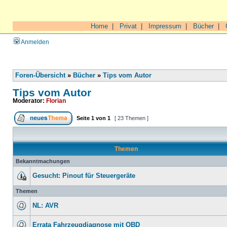
Home
|
Privat
|
Impressum
|
Bücher
|
Anmelden
Foren-Übersicht
»
Bücher
»
Tips vom Autor
Tips vom Autor
Moderator:
Florian
Seite
1
von
1
[ 23 Themen ]
Themen
Bekanntmachungen
Gesucht: Pinout für Steuergeräte
Themen
NL: AVR
Errata Fahrzeugdiagnose mit OBD