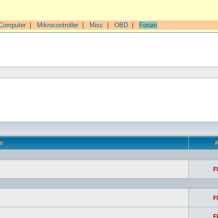
Computer
|
Mikrocontroller
|
Misc
|
OBD
|
Forum
n
A
F
F
F