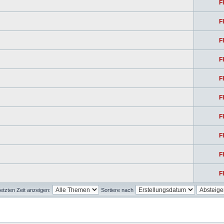
F
F
F
F
F
F
F
F
F
F
etzten Zeit anzeigen:
Sortiere nach