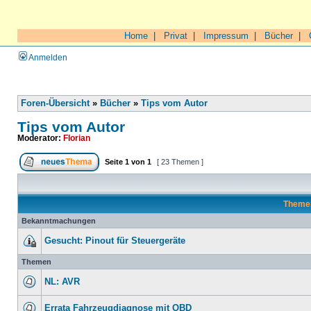
Home
|
Privat
|
Impressum
|
Bücher
|
Anmelden
Foren-Übersicht
»
Bücher
»
Tips vom Autor
Tips vom Autor
Moderator:
Florian
Seite
1
von
1
[ 23 Themen ]
Theme
Bekanntmachungen
Gesucht: Pinout für Steuergeräte
Themen
NL: AVR
Errata Fahrzeugdiagnose mit OBD