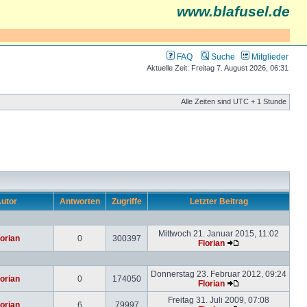
www.blafusel.de
FAQ
Suche
Mitglieder
Aktuelle Zeit: Freitag 7. August 2026, 06:31
Alle Zeiten sind UTC + 1 Stunde
utor
Antworten
Zugriffe
Letzter Beitrag
Mittwoch 21. Januar 2015, 11:02
lorian
0
300397
Florian
Donnerstag 23. Februar 2012, 09:24
lorian
0
174050
Florian
Freitag 31. Juli 2009, 07:08
lorian
6
79997