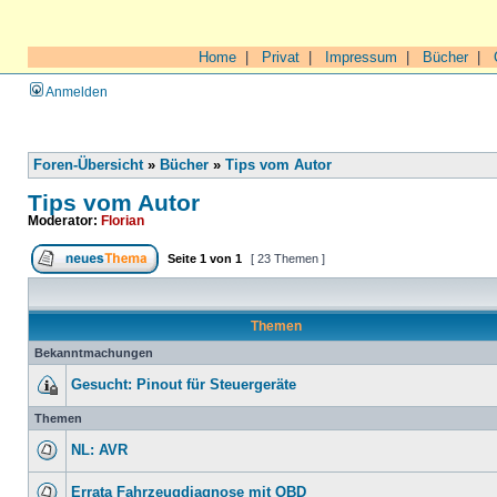
Home
|
Privat
|
Impressum
|
Bücher
|
Anmelden
Foren-Übersicht
»
Bücher
»
Tips vom Autor
Tips vom Autor
Moderator:
Florian
Seite
1
von
1
[ 23 Themen ]
Themen
Bekanntmachungen
Gesucht: Pinout für Steuergeräte
Themen
NL: AVR
Errata Fahrzeugdiagnose mit OBD