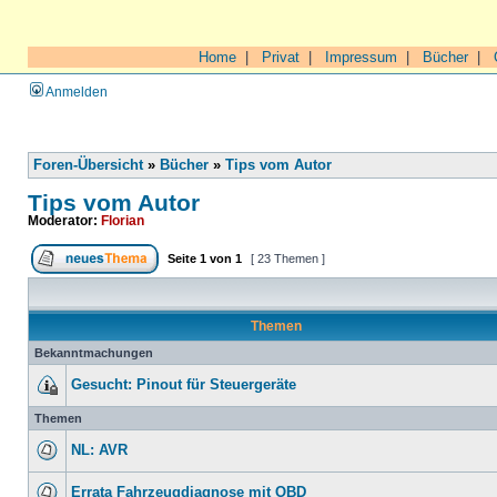
Home
|
Privat
|
Impressum
|
Bücher
|
Anmelden
Foren-Übersicht
»
Bücher
»
Tips vom Autor
Tips vom Autor
Moderator:
Florian
Seite
1
von
1
[ 23 Themen ]
Themen
Bekanntmachungen
Gesucht: Pinout für Steuergeräte
Themen
NL: AVR
Errata Fahrzeugdiagnose mit OBD