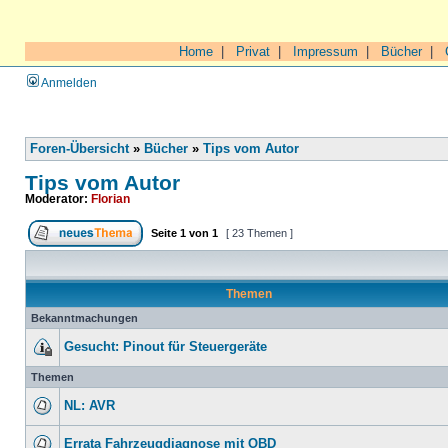
Home
|
Privat
|
Impressum
|
Bücher
|
Anmelden
Foren-Übersicht
»
Bücher
»
Tips vom Autor
Tips vom Autor
Moderator:
Florian
Seite
1
von
1
[ 23 Themen ]
Themen
Bekanntmachungen
Gesucht: Pinout für Steuergeräte
Themen
NL: AVR
Errata Fahrzeugdiagnose mit OBD