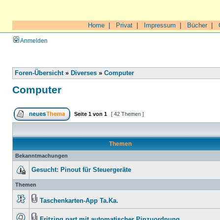
Home
|
Privat
|
Impressum
|
Bücher
|
Anmelden
Foren-Übersicht
»
Diverses
»
Computer
Computer
Seite
1
von
1
[ 42 Themen ]
Themen
Bekanntmachungen
Gesucht: Pinout für Steuergeräte
Themen
Taschenkarten-App Ta.Ka.
Fritzing part mit automatischer Pinzuordnung