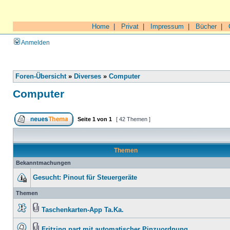
Home
|
Privat
|
Impressum
|
Bücher
|
Anmelden
Foren-Übersicht
»
Diverses
»
Computer
Computer
Seite
1
von
1
[ 42 Themen ]
Themen
Bekanntmachungen
Gesucht: Pinout für Steuergeräte
Themen
Taschenkarten-App Ta.Ka.
Fritzing part mit automatischer Pinzuordnung