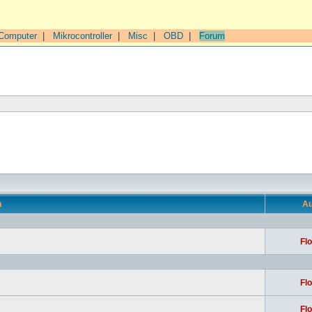
Computer
|
Mikrocontroller
|
Misc
|
OBD
|
Forum
n
Au
Flo
Flo
Flo