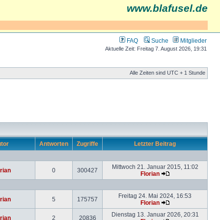
www.blafusel.de
FAQ
Suche
Mitglieder
Aktuelle Zeit: Freitag 7. August 2026, 19:31
Alle Zeiten sind UTC + 1 Stunde
tor
Antworten
Zugriffe
Letzter Beitrag
Mittwoch 21. Januar 2015, 11:02
rian
0
300427
Florian
Freitag 24. Mai 2024, 16:53
rian
5
175757
Florian
Dienstag 13. Januar 2026, 20:31
rian
2
20836