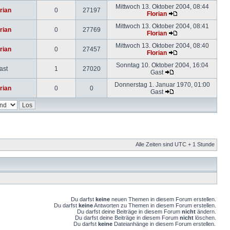
Mittwoch 13. Oktober 2004, 08:44
rian
0
27197
Florian
Mittwoch 13. Oktober 2004, 08:41
rian
0
27769
Florian
Mittwoch 13. Oktober 2004, 08:40
rian
0
27457
Florian
Sonntag 10. Oktober 2004, 16:04
ast
1
27020
Gast
Donnerstag 1. Januar 1970, 01:00
rian
0
0
Gast
Alle Zeiten sind UTC + 1 Stunde
Du darfst
keine
neuen Themen in diesem Forum erstellen.
Du darfst
keine
Antworten zu Themen in diesem Forum erstellen.
Du darfst deine Beiträge in diesem Forum
nicht
ändern.
Du darfst deine Beiträge in diesem Forum
nicht
löschen.
Du darfst
keine
Dateianhänge in diesem Forum erstellen.