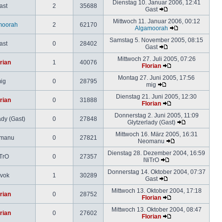
Dienstag 10. Januar 2006, 12:41
ast
2
35688
Gast
Mittwoch 11. Januar 2006, 00:12
moorah
2
62170
Algamoorah
Samstag 5. November 2005, 08:15
ast
0
28402
Gast
Mittwoch 27. Juli 2005, 07:26
rian
1
40076
Florian
Montag 27. Juni 2005, 17:56
ig
0
28795
mig
Dienstag 21. Juni 2005, 12:30
rian
0
31888
Florian
Donnerstag 2. Juni 2005, 11:09
ady (Gast)
0
27848
Glytzerlady (Gast)
Mittwoch 16. März 2005, 16:31
manu
0
27821
Neomanu
Dienstag 28. Dezember 2004, 16:59
iTrO
0
27357
I\IiTrO
Donnerstag 14. Oktober 2004, 07:37
vok
1
30289
Gast
Mittwoch 13. Oktober 2004, 17:18
rian
0
28752
Florian
Mittwoch 13. Oktober 2004, 08:47
rian
0
27602
Florian