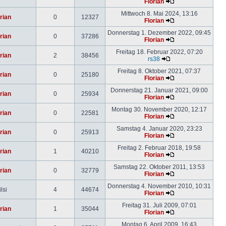
Florian
Mittwoch 8. Mai 2024, 13:16
rian
0
12327
Florian
Donnerstag 1. Dezember 2022, 09:45
rian
0
37286
Florian
Freitag 18. Februar 2022, 07:20
rian
2
38456
rs38
Freitag 8. Oktober 2021, 07:37
rian
0
25180
Florian
Donnerstag 21. Januar 2021, 09:00
rian
0
25934
Florian
Montag 30. November 2020, 12:17
rian
0
22581
Florian
Samstag 4. Januar 2020, 23:23
rian
0
25913
Florian
Freitag 2. Februar 2018, 19:58
rian
1
40210
Florian
Samstag 22. Oktober 2011, 13:53
rian
0
32779
Florian
Donnerstag 4. November 2010, 10:31
lsi
4
44674
Florian
Freitag 31. Juli 2009, 07:01
rian
1
35044
Florian
Montag 6. April 2009, 16:43