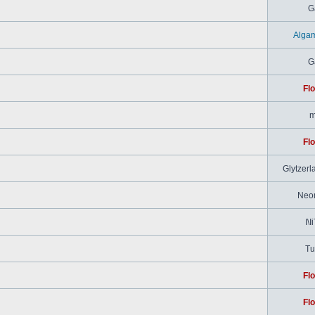
G
Alga
G
Flo
m
Flo
Glytzerl
Neo
I\I
Tu
Flo
Flo