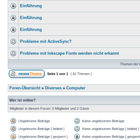
Einführung
Einführung
Einführung
Probleme mit ActiveSync?
Probleme mit Inkscape Fonts werden nicht erkannt
Themen der l
Seite
1
von
1
[ 42 Themen ]
Foren-Übersicht
»
Diverses
»
Computer
Wer ist online?
Mitglieder in diesem Forum: 0 Mitglieder und 2 Gäste
Ungelesene Beiträge
Keine ungelesenen Beiträge
Ungelesene Beiträge [ beliebt ]
Keine ungelesenen Beiträge [ beliebt ]
Ungelesene Beiträge [ gesperrt ]
Keine ungelesenen Beiträge [ gesperrt