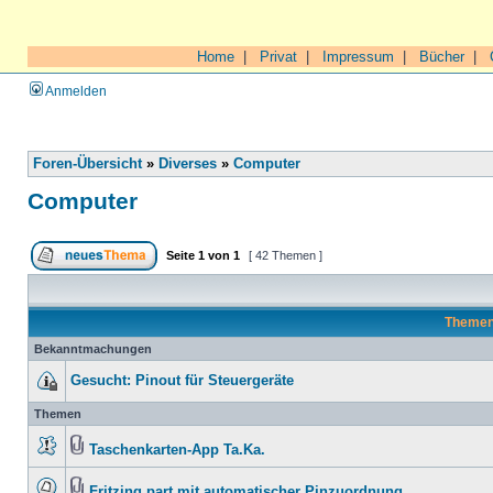
Home
|
Privat
|
Impressum
|
Bücher
|
Anmelden
Foren-Übersicht
»
Diverses
»
Computer
Computer
Seite
1
von
1
[ 42 Themen ]
Theme
Bekanntmachungen
Gesucht: Pinout für Steuergeräte
Themen
Taschenkarten-App Ta.Ka.
Fritzing part mit automatischer Pinzuordnung