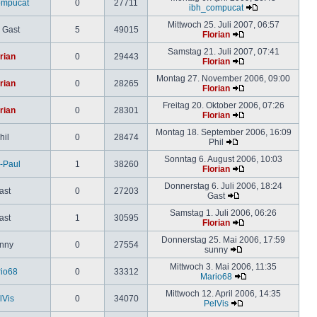
ompucat
0
27711
ibh_compucat
Mittwoch 25. Juli 2007, 06:57
 Gast
5
49015
Florian
Samstag 21. Juli 2007, 07:41
rian
0
29443
Florian
Montag 27. November 2006, 09:00
rian
0
28265
Florian
Freitag 20. Oktober 2006, 07:26
rian
0
28301
Florian
Montag 18. September 2006, 16:09
hil
0
28474
Phil
Sonntag 6. August 2006, 10:03
-Paul
1
38260
Florian
Donnerstag 6. Juli 2006, 18:24
ast
0
27203
Gast
Samstag 1. Juli 2006, 06:26
ast
1
30595
Florian
Donnerstag 25. Mai 2006, 17:59
nny
0
27554
sunny
Mittwoch 3. Mai 2006, 11:35
io68
0
33312
Mario68
Mittwoch 12. April 2006, 14:35
lVis
0
34070
PelVis