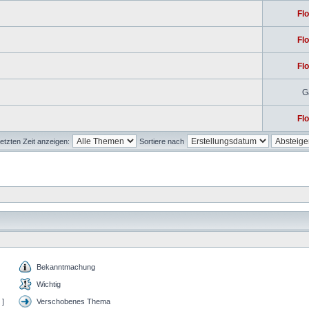
Flo
Flo
Flo
G
Flo
etzten Zeit anzeigen:
Sortiere nach
Bekanntmachung
Wichtig
 ]
Verschobenes Thema