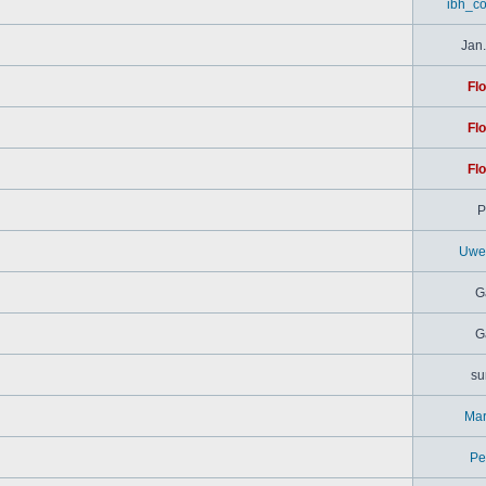
ibh_c
Jan.
Flo
Flo
Flo
P
Uwe
G
G
su
Mar
Pe