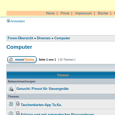
Home
|
Privat
|
Impressum
|
Bücher
|
Anmelden
Foren-Übersicht
»
Diverses
»
Computer
Computer
Seite
1
von
1
[ 42 Themen ]
Themen
Bekanntmachungen
Gesucht: Pinout für Steuergeräte
Themen
Taschenkarten-App Ta.Ka.
Fritzing part mit automatischer Pinzuordnung