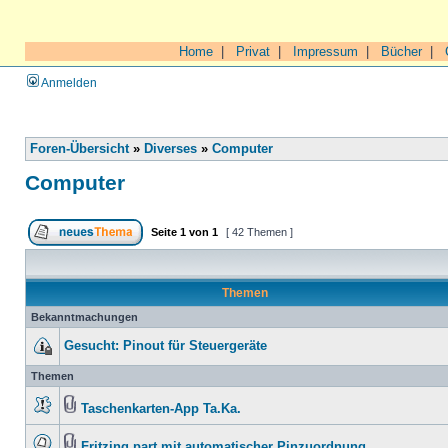
Home
|
Privat
|
Impressum
|
Bücher
|
Anmelden
Foren-Übersicht
»
Diverses
»
Computer
Computer
Seite
1
von
1
[ 42 Themen ]
Themen
Bekanntmachungen
Gesucht: Pinout für Steuergeräte
Themen
Taschenkarten-App Ta.Ka.
Fritzing part mit automatischer Pinzuordnung