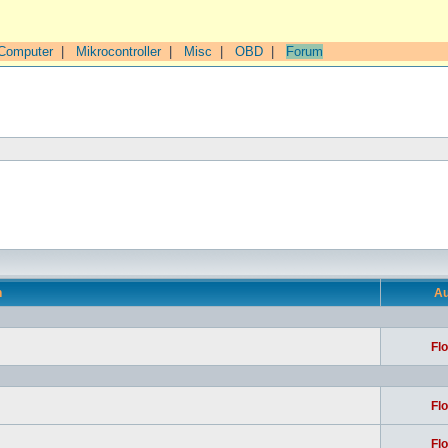
Computer
|
Mikrocontroller
|
Misc
|
OBD
|
Forum
n
Au
Flo
Flo
Flo