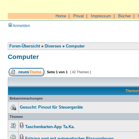
Home
|
Privat
|
Impressum
|
Bücher
|
Anmelden
Foren-Übersicht
»
Diverses
»
Computer
Computer
Seite
1
von
1
[ 42 Themen ]
Theme
Bekanntmachungen
Gesucht: Pinout für Steuergeräte
Themen
Taschenkarten-App Ta.Ka.
Fritzing part mit automatischer Pinzuordnung