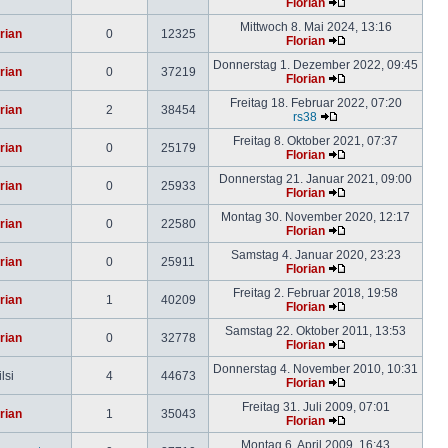
Florian
Mittwoch 8. Mai 2024, 13:16
rian
0
12325
Florian
Donnerstag 1. Dezember 2022, 09:45
rian
0
37219
Florian
Freitag 18. Februar 2022, 07:20
rian
2
38454
rs38
Freitag 8. Oktober 2021, 07:37
rian
0
25179
Florian
Donnerstag 21. Januar 2021, 09:00
rian
0
25933
Florian
Montag 30. November 2020, 12:17
rian
0
22580
Florian
Samstag 4. Januar 2020, 23:23
rian
0
25911
Florian
Freitag 2. Februar 2018, 19:58
rian
1
40209
Florian
Samstag 22. Oktober 2011, 13:53
rian
0
32778
Florian
Donnerstag 4. November 2010, 10:31
lsi
4
44673
Florian
Freitag 31. Juli 2009, 07:01
rian
1
35043
Florian
Montag 6. April 2009, 16:43