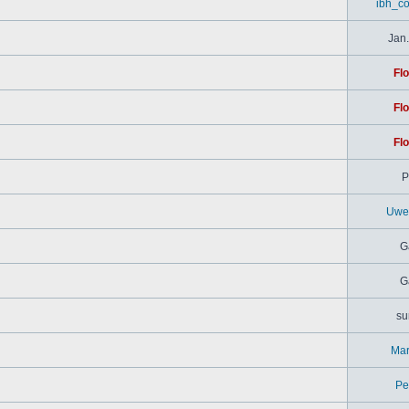
ibh_c
Jan.
Flo
Flo
Flo
P
Uwe
G
G
su
Mar
Pe