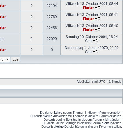
Mittwoch 13. Oktober 2004, 08:44
rian
0
27194
Florian
Mittwoch 13. Oktober 2004, 08:41
rian
0
27769
Florian
Mittwoch 13. Oktober 2004, 08:40
rian
0
27456
Florian
Sonntag 10. Oktober 2004, 16:04
ast
1
27020
Gast
Donnerstag 1. Januar 1970, 01:00
rian
0
0
Gast
Alle Zeiten sind UTC + 1 Stunde
Du darfst
keine
neuen Themen in diesem Forum erstellen.
Du darfst
keine
Antworten zu Themen in diesem Forum erstellen.
Du darfst deine Beiträge in diesem Forum
nicht
ändern.
Du darfst deine Beiträge in diesem Forum
nicht
löschen.
Du darfst
keine
Dateianhänge in diesem Forum erstellen.