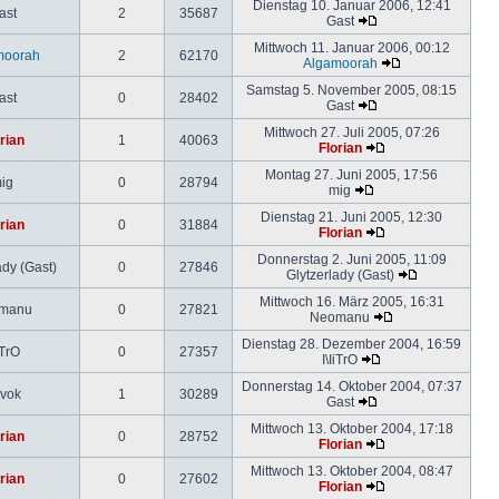
Dienstag 10. Januar 2006, 12:41
ast
2
35687
Gast
Mittwoch 11. Januar 2006, 00:12
moorah
2
62170
Algamoorah
Samstag 5. November 2005, 08:15
ast
0
28402
Gast
Mittwoch 27. Juli 2005, 07:26
rian
1
40063
Florian
Montag 27. Juni 2005, 17:56
ig
0
28794
mig
Dienstag 21. Juni 2005, 12:30
rian
0
31884
Florian
Donnerstag 2. Juni 2005, 11:09
ady (Gast)
0
27846
Glytzerlady (Gast)
Mittwoch 16. März 2005, 16:31
manu
0
27821
Neomanu
Dienstag 28. Dezember 2004, 16:59
iTrO
0
27357
I\IiTrO
Donnerstag 14. Oktober 2004, 07:37
vok
1
30289
Gast
Mittwoch 13. Oktober 2004, 17:18
rian
0
28752
Florian
Mittwoch 13. Oktober 2004, 08:47
rian
0
27602
Florian