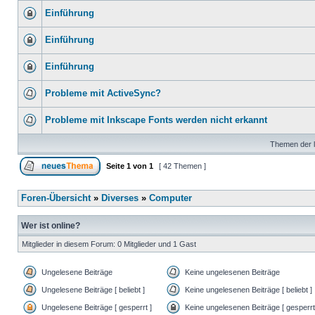
Einführung
Einführung
Einführung
Probleme mit ActiveSync?
Probleme mit Inkscape Fonts werden nicht erkannt
Themen der l
Seite
1
von
1
[ 42 Themen ]
Foren-Übersicht
»
Diverses
»
Computer
Wer ist online?
Mitglieder in diesem Forum: 0 Mitglieder und 1 Gast
Ungelesene Beiträge
Keine ungelesenen Beiträge
Ungelesene Beiträge [ beliebt ]
Keine ungelesenen Beiträge [ beliebt ]
Ungelesene Beiträge [ gesperrt ]
Keine ungelesenen Beiträge [ gesperrt