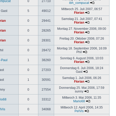
ompucat
0
27710
ibh_compucat
Mittwoch 25. Juli 2007, 06:57
 Gast
5
49012
Florian
Samstag 21. Juli 2007, 07:41
rian
0
29441
Florian
Montag 27. November 2006, 09:00
rian
0
28265
Florian
Freitag 20. Oktober 2006, 07:26
rian
0
28301
Florian
Montag 18. September 2006, 16:09
hil
0
28472
Phil
Sonntag 6. August 2006, 10:03
-Paul
1
38260
Florian
Donnerstag 6. Juli 2006, 18:24
ast
0
27203
Gast
Samstag 1. Juli 2006, 06:26
ast
1
30591
Florian
Donnerstag 25. Mai 2006, 17:59
nny
0
27554
sunny
Mittwoch 3. Mai 2006, 11:35
io68
0
33312
Mario68
Mittwoch 12. April 2006, 14:35
lVis
0
34068
PelVis