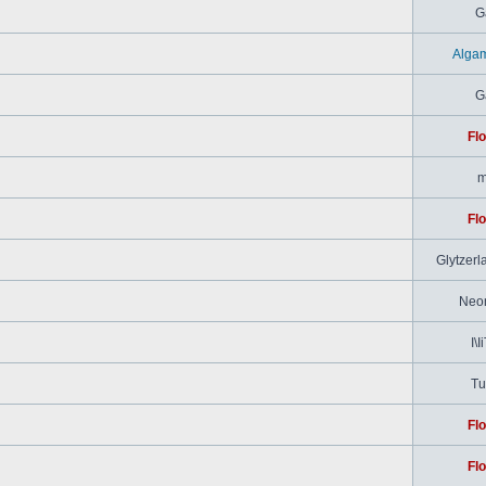
G
Alga
G
Flo
m
Flo
Glytzerl
Neo
I\I
Tu
Flo
Flo