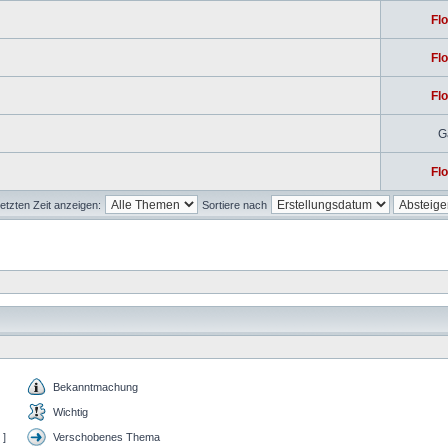
Flo
Flo
Flo
G
Flo
etzten Zeit anzeigen:
Sortiere nach
Bekanntmachung
Wichtig
 ]
Verschobenes Thema