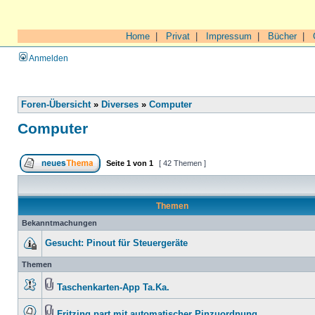
Home
|
Privat
|
Impressum
|
Bücher
|
Anmelden
Foren-Übersicht
»
Diverses
»
Computer
Computer
Seite
1
von
1
[ 42 Themen ]
Themen
Bekanntmachungen
Gesucht: Pinout für Steuergeräte
Themen
Taschenkarten-App Ta.Ka.
Fritzing part mit automatischer Pinzuordnung