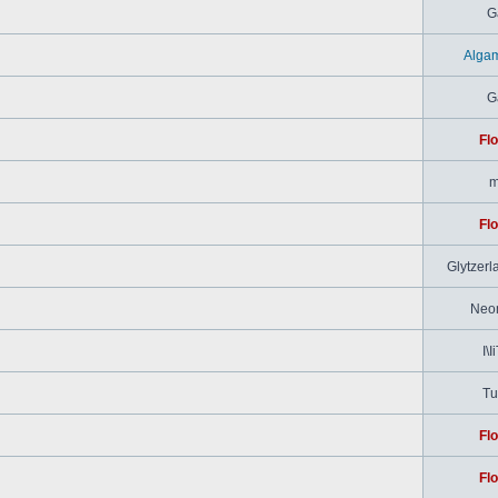
G
Alga
G
Flo
m
Flo
Glytzerl
Neo
I\I
Tu
Flo
Flo