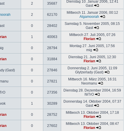
Dienstag 10. Januar 2006, 12:41
ast
2
35687
Gast
Mittwoch 11. Januar 2006, 00:12
moorah
2
62170
Algamoorah
Samstag 5. November 2005, 08:15
ast
0
28402
Gast
Mittwoch 27. Juli 2005, 07:26
rian
1
40063
Florian
Montag 27. Juni 2005, 17:56
ig
0
28794
mig
Dienstag 21. Juni 2005, 12:30
rian
0
31884
Florian
Donnerstag 2. Juni 2005, 11:09
ady (Gast)
0
27846
Glytzerlady (Gast)
Mittwoch 16. März 2005, 16:31
manu
0
27821
Neomanu
Dienstag 28. Dezember 2004, 16:59
iTrO
0
27356
I\IiTrO
Donnerstag 14. Oktober 2004, 07:37
vok
1
30289
Gast
Mittwoch 13. Oktober 2004, 17:18
rian
0
28752
Florian
Mittwoch 13. Oktober 2004, 08:47
rian
0
27602
Florian