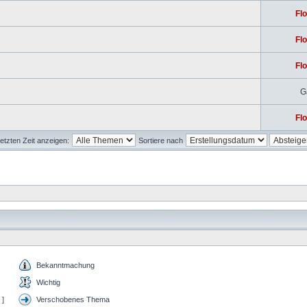
Flo
Flo
Flo
G
Flo
etzten Zeit anzeigen:
Sortiere nach
Bekanntmachung
Wichtig
 ]
Verschobenes Thema