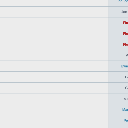
ibh_c
Jan.
Flo
Flo
Flo
P
Uwe
G
G
su
Mar
Pe