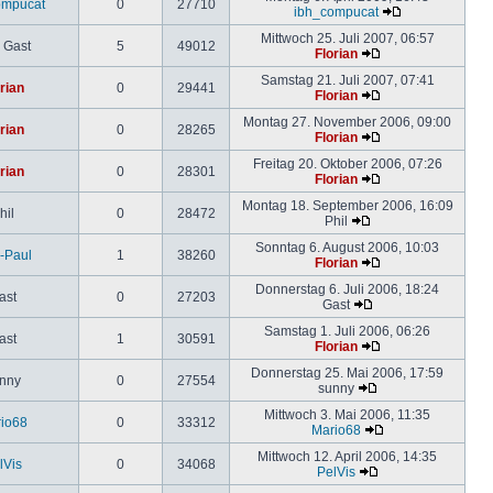
ompucat
0
27710
ibh_compucat
Mittwoch 25. Juli 2007, 06:57
 Gast
5
49012
Florian
Samstag 21. Juli 2007, 07:41
rian
0
29441
Florian
Montag 27. November 2006, 09:00
rian
0
28265
Florian
Freitag 20. Oktober 2006, 07:26
rian
0
28301
Florian
Montag 18. September 2006, 16:09
hil
0
28472
Phil
Sonntag 6. August 2006, 10:03
-Paul
1
38260
Florian
Donnerstag 6. Juli 2006, 18:24
ast
0
27203
Gast
Samstag 1. Juli 2006, 06:26
ast
1
30591
Florian
Donnerstag 25. Mai 2006, 17:59
nny
0
27554
sunny
Mittwoch 3. Mai 2006, 11:35
io68
0
33312
Mario68
Mittwoch 12. April 2006, 14:35
lVis
0
34068
PelVis