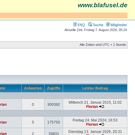
www.blafusel.de
FAQ
Suche
Mitglieder
Aktuelle Zeit: Freitag 7. August 2026, 05:24
Alle Zeiten sind UTC + 1 Stunde
tor
Antworten
Zugriffe
Letzter Beitrag
Mittwoch 21. Januar 2015, 11:02
rian
0
300392
Florian
Freitag 24. Mai 2024, 16:53
rian
5
175750
Florian
Dienstag 13. Januar 2026, 20:31
rian
2
20831