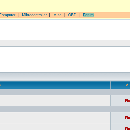
Computer
|
Mikrocontroller
|
Misc
|
OBD
|
Forum
n
Au
Flo
Flo
Flo