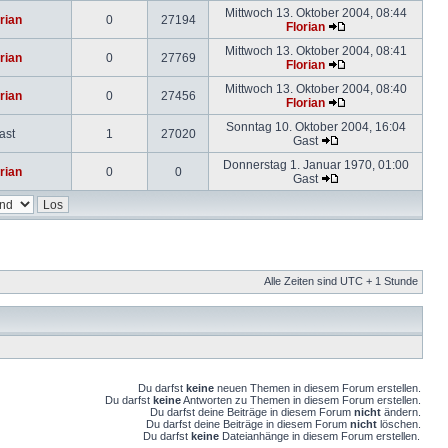
Mittwoch 13. Oktober 2004, 08:44
rian
0
27194
Florian
Mittwoch 13. Oktober 2004, 08:41
rian
0
27769
Florian
Mittwoch 13. Oktober 2004, 08:40
rian
0
27456
Florian
Sonntag 10. Oktober 2004, 16:04
ast
1
27020
Gast
Donnerstag 1. Januar 1970, 01:00
rian
0
0
Gast
Alle Zeiten sind UTC + 1 Stunde
Du darfst
keine
neuen Themen in diesem Forum erstellen.
Du darfst
keine
Antworten zu Themen in diesem Forum erstellen.
Du darfst deine Beiträge in diesem Forum
nicht
ändern.
Du darfst deine Beiträge in diesem Forum
nicht
löschen.
Du darfst
keine
Dateianhänge in diesem Forum erstellen.