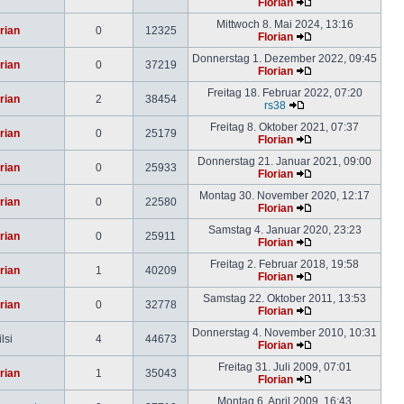
Florian
Mittwoch 8. Mai 2024, 13:16
rian
0
12325
Florian
Donnerstag 1. Dezember 2022, 09:45
rian
0
37219
Florian
Freitag 18. Februar 2022, 07:20
rian
2
38454
rs38
Freitag 8. Oktober 2021, 07:37
rian
0
25179
Florian
Donnerstag 21. Januar 2021, 09:00
rian
0
25933
Florian
Montag 30. November 2020, 12:17
rian
0
22580
Florian
Samstag 4. Januar 2020, 23:23
rian
0
25911
Florian
Freitag 2. Februar 2018, 19:58
rian
1
40209
Florian
Samstag 22. Oktober 2011, 13:53
rian
0
32778
Florian
Donnerstag 4. November 2010, 10:31
lsi
4
44673
Florian
Freitag 31. Juli 2009, 07:01
rian
1
35043
Florian
Montag 6. April 2009, 16:43