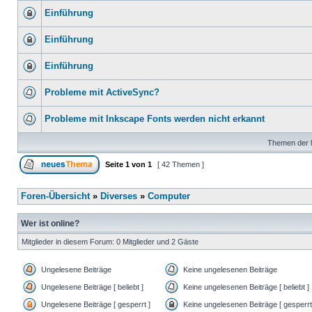
Einführung
Einführung
Einführung
Probleme mit ActiveSync?
Probleme mit Inkscape Fonts werden nicht erkannt
Themen der l
Seite
1
von
1
[ 42 Themen ]
Foren-Übersicht
»
Diverses
»
Computer
Wer ist online?
Mitglieder in diesem Forum: 0 Mitglieder und 2 Gäste
Ungelesene Beiträge
Keine ungelesenen Beiträge
Ungelesene Beiträge [ beliebt ]
Keine ungelesenen Beiträge [ beliebt ]
Ungelesene Beiträge [ gesperrt ]
Keine ungelesenen Beiträge [ gesperrt