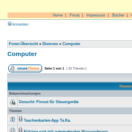
Home
|
Privat
|
Impressum
|
Bücher
|
Anmelden
Foren-Übersicht
»
Diverses
»
Computer
Computer
Seite
1
von
1
[ 42 Themen ]
Theme
Bekanntmachungen
Gesucht: Pinout für Steuergeräte
Themen
Taschenkarten-App Ta.Ka.
Fritzing part mit automatischer Pinzuordnung