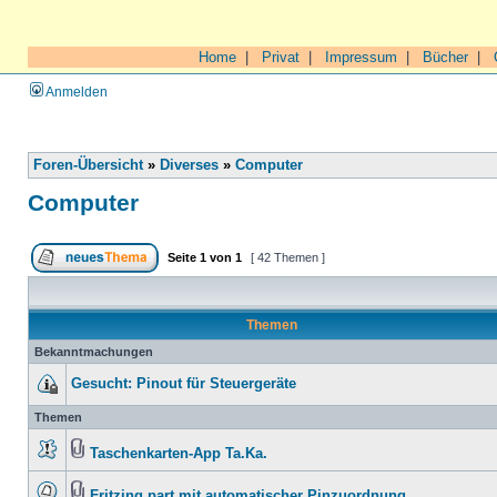
Home
|
Privat
|
Impressum
|
Bücher
|
Anmelden
Foren-Übersicht
»
Diverses
»
Computer
Computer
Seite
1
von
1
[ 42 Themen ]
Themen
Bekanntmachungen
Gesucht: Pinout für Steuergeräte
Themen
Taschenkarten-App Ta.Ka.
Fritzing part mit automatischer Pinzuordnung