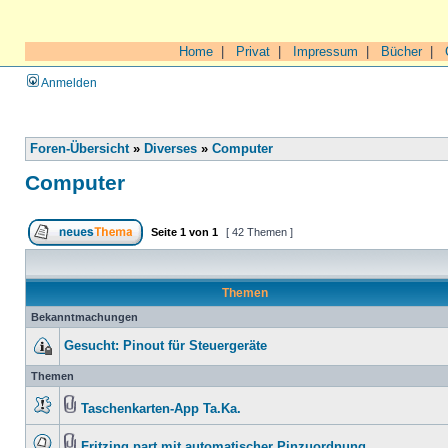
Home
|
Privat
|
Impressum
|
Bücher
|
Anmelden
Foren-Übersicht
»
Diverses
»
Computer
Computer
Seite
1
von
1
[ 42 Themen ]
Themen
Bekanntmachungen
Gesucht: Pinout für Steuergeräte
Themen
Taschenkarten-App Ta.Ka.
Fritzing part mit automatischer Pinzuordnung