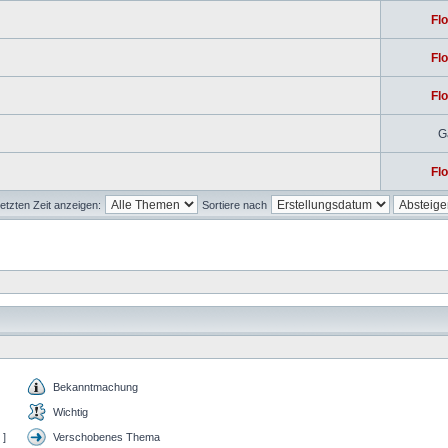
Flo
Flo
Flo
G
Flo
etzten Zeit anzeigen:
Sortiere nach
Bekanntmachung
Wichtig
 ]
Verschobenes Thema