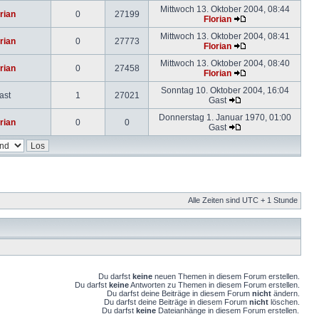
Mittwoch 13. Oktober 2004, 08:44
rian
0
27199
Florian
Mittwoch 13. Oktober 2004, 08:41
rian
0
27773
Florian
Mittwoch 13. Oktober 2004, 08:40
rian
0
27458
Florian
Sonntag 10. Oktober 2004, 16:04
ast
1
27021
Gast
Donnerstag 1. Januar 1970, 01:00
rian
0
0
Gast
Alle Zeiten sind UTC + 1 Stunde
Du darfst
keine
neuen Themen in diesem Forum erstellen.
Du darfst
keine
Antworten zu Themen in diesem Forum erstellen.
Du darfst deine Beiträge in diesem Forum
nicht
ändern.
Du darfst deine Beiträge in diesem Forum
nicht
löschen.
Du darfst
keine
Dateianhänge in diesem Forum erstellen.