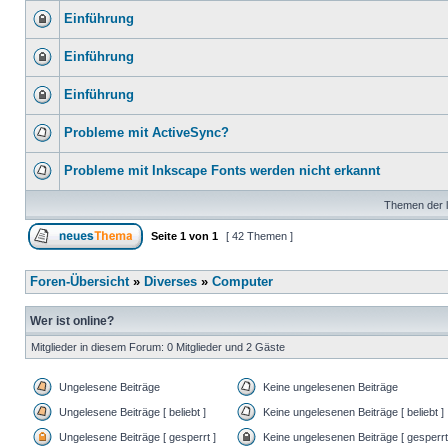
Einführung
Einführung
Einführung
Probleme mit ActiveSync?
Probleme mit Inkscape Fonts werden nicht erkannt
Themen der l
Seite
1
von
1
[ 42 Themen ]
Foren-Übersicht
»
Diverses
»
Computer
Wer ist online?
Mitglieder in diesem Forum: 0 Mitglieder und 2 Gäste
Ungelesene Beiträge
Keine ungelesenen Beiträge
Ungelesene Beiträge [ beliebt ]
Keine ungelesenen Beiträge [ beliebt ]
Ungelesene Beiträge [ gesperrt ]
Keine ungelesenen Beiträge [ gesperrt