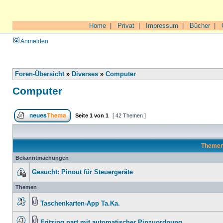
Home
|
Privat
|
Impressum
|
Bücher
|
Anmelden
Foren-Übersicht
»
Diverses
»
Computer
Computer
Seite
1
von
1
[ 42 Themen ]
Theme
Bekanntmachungen
Gesucht: Pinout für Steuergeräte
Themen
Taschenkarten-App Ta.Ka.
Fritzing part mit automatischer Pinzuordnung