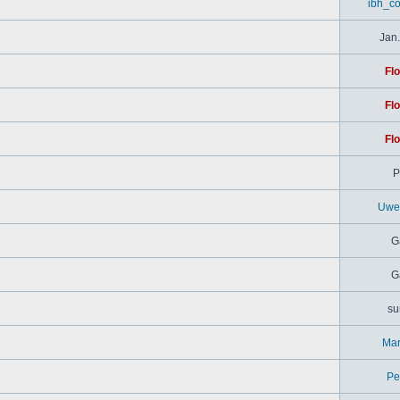
ibh_c
Jan.
Flo
Flo
Flo
P
Uwe
G
G
su
Mar
Pe