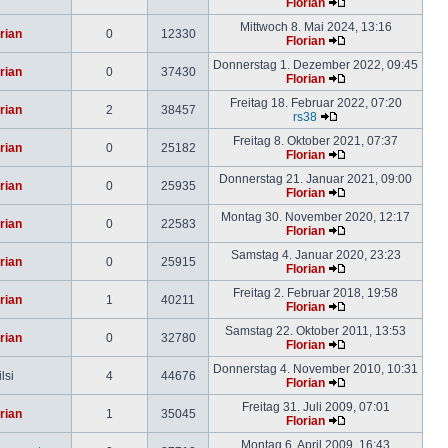
Florian
Mittwoch 8. Mai 2024, 13:16
rian
0
12330
Florian
Donnerstag 1. Dezember 2022, 09:45
rian
0
37430
Florian
Freitag 18. Februar 2022, 07:20
rian
2
38457
rs38
Freitag 8. Oktober 2021, 07:37
rian
0
25182
Florian
Donnerstag 21. Januar 2021, 09:00
rian
0
25935
Florian
Montag 30. November 2020, 12:17
rian
0
22583
Florian
Samstag 4. Januar 2020, 23:23
rian
0
25915
Florian
Freitag 2. Februar 2018, 19:58
rian
1
40211
Florian
Samstag 22. Oktober 2011, 13:53
rian
0
32780
Florian
Donnerstag 4. November 2010, 10:31
lsi
4
44676
Florian
Freitag 31. Juli 2009, 07:01
rian
1
35045
Florian
Montag 6. April 2009, 16:43