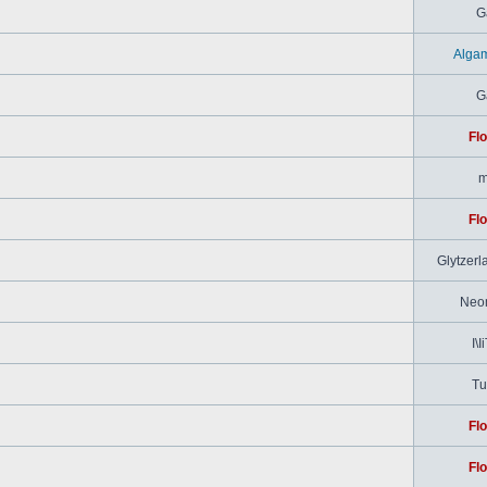
G
Alga
G
Flo
m
Flo
Glytzerl
Neo
I\I
Tu
Flo
Flo