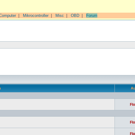
Computer
|
Mikrocontroller
|
Misc
|
OBD
|
Forum
n
Au
Flo
Flo
Flo