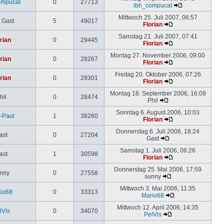
ompucat
0
27713
ibh_compucat
Mittwoch 25. Juli 2007, 06:57
 Gast
5
49017
Florian
Samstag 21. Juli 2007, 07:41
rian
0
29445
Florian
Montag 27. November 2006, 09:00
rian
0
28267
Florian
Freitag 20. Oktober 2006, 07:26
rian
0
28301
Florian
Montag 18. September 2006, 16:09
hil
0
28474
Phil
Sonntag 6. August 2006, 10:03
-Paul
1
38260
Florian
Donnerstag 6. Juli 2006, 18:24
ast
0
27204
Gast
Samstag 1. Juli 2006, 06:26
ast
1
30598
Florian
Donnerstag 25. Mai 2006, 17:59
nny
0
27558
sunny
Mittwoch 3. Mai 2006, 11:35
io68
0
33313
Mario68
Mittwoch 12. April 2006, 14:35
lVis
0
34070
PelVis