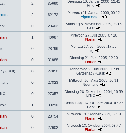
Dienstag 10. Januar 2006, 12:41
ast
2
35690
Gast
Mittwoch 11. Januar 2006, 00:12
moorah
2
62172
Algamoorah
Samstag 5. November 2005, 08:15
ast
0
28402
Gast
Mittwoch 27. Juli 2005, 07:26
rian
1
40087
Florian
Montag 27. Juni 2005, 17:56
ig
0
28796
mig
Dienstag 21. Juni 2005, 12:30
rian
0
31888
Florian
Donnerstag 2. Juni 2005, 11:09
ady (Gast)
0
27850
Glytzerlady (Gast)
Mittwoch 16. März 2005, 16:31
manu
0
27823
Neomanu
Dienstag 28. Dezember 2004, 16:59
iTrO
0
27357
I\IiTrO
Donnerstag 14. Oktober 2004, 07:37
vok
1
30290
Gast
Mittwoch 13. Oktober 2004, 17:18
rian
0
28754
Florian
Mittwoch 13. Oktober 2004, 08:47
rian
0
27602
Florian