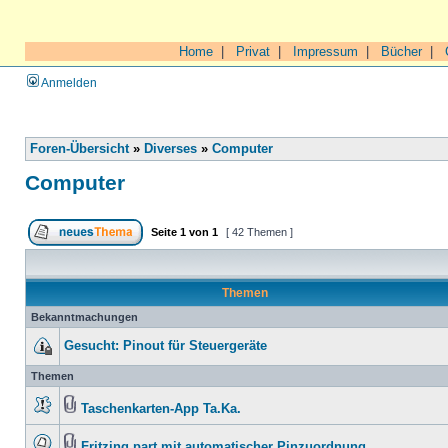
Home
|
Privat
|
Impressum
|
Bücher
|
Anmelden
Foren-Übersicht
»
Diverses
»
Computer
Computer
Seite
1
von
1
[ 42 Themen ]
Themen
Bekanntmachungen
Gesucht: Pinout für Steuergeräte
Themen
Taschenkarten-App Ta.Ka.
Fritzing part mit automatischer Pinzuordnung