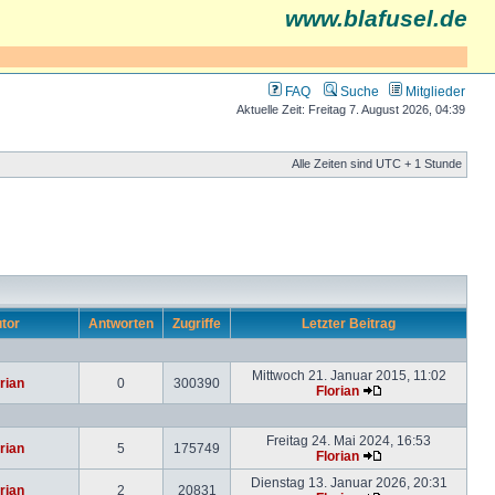
www.blafusel.de
FAQ
Suche
Mitglieder
Aktuelle Zeit: Freitag 7. August 2026, 04:39
Alle Zeiten sind UTC + 1 Stunde
tor
Antworten
Zugriffe
Letzter Beitrag
Mittwoch 21. Januar 2015, 11:02
rian
0
300390
Florian
Freitag 24. Mai 2024, 16:53
rian
5
175749
Florian
Dienstag 13. Januar 2026, 20:31
rian
2
20831