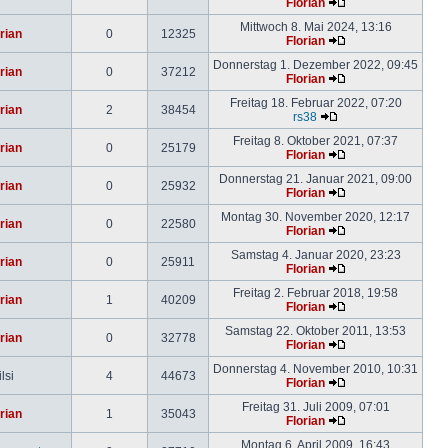
Florian
Mittwoch 8. Mai 2024, 13:16
rian
0
12325
Florian
Donnerstag 1. Dezember 2022, 09:45
rian
0
37212
Florian
Freitag 18. Februar 2022, 07:20
rian
2
38454
rs38
Freitag 8. Oktober 2021, 07:37
rian
0
25179
Florian
Donnerstag 21. Januar 2021, 09:00
rian
0
25932
Florian
Montag 30. November 2020, 12:17
rian
0
22580
Florian
Samstag 4. Januar 2020, 23:23
rian
0
25911
Florian
Freitag 2. Februar 2018, 19:58
rian
1
40209
Florian
Samstag 22. Oktober 2011, 13:53
rian
0
32778
Florian
Donnerstag 4. November 2010, 10:31
lsi
4
44673
Florian
Freitag 31. Juli 2009, 07:01
rian
1
35043
Florian
Montag 6. April 2009, 16:43