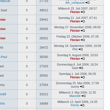
ompucat
0
27710
ibh_compucat
Mittwoch 25. Juli 2007, 06:57
 Gast
5
49012
Florian
Samstag 21. Juli 2007, 07:41
rian
0
29441
Florian
Montag 27. November 2006, 09:00
rian
0
28265
Florian
Freitag 20. Oktober 2006, 07:26
rian
0
28301
Florian
Montag 18. September 2006, 16:09
hil
0
28472
Phil
Sonntag 6. August 2006, 10:03
-Paul
1
38260
Florian
Donnerstag 6. Juli 2006, 18:24
ast
0
27203
Gast
Samstag 1. Juli 2006, 06:26
ast
1
30591
Florian
Donnerstag 25. Mai 2006, 17:59
nny
0
27554
sunny
Mittwoch 3. Mai 2006, 11:35
io68
0
33312
Mario68
Mittwoch 12. April 2006, 14:35
lVis
0
34068
PelVis