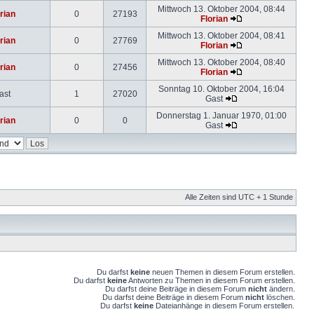
Mittwoch 13. Oktober 2004, 08:44
rian
0
27193
Florian
Mittwoch 13. Oktober 2004, 08:41
rian
0
27769
Florian
Mittwoch 13. Oktober 2004, 08:40
rian
0
27456
Florian
Sonntag 10. Oktober 2004, 16:04
ast
1
27020
Gast
Donnerstag 1. Januar 1970, 01:00
rian
0
0
Gast
Alle Zeiten sind UTC + 1 Stunde
Du darfst
keine
neuen Themen in diesem Forum erstellen.
Du darfst
keine
Antworten zu Themen in diesem Forum erstellen.
Du darfst deine Beiträge in diesem Forum
nicht
ändern.
Du darfst deine Beiträge in diesem Forum
nicht
löschen.
Du darfst
keine
Dateianhänge in diesem Forum erstellen.