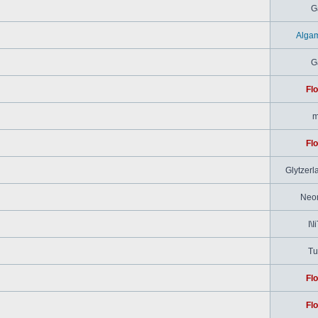
G
Alga
G
Flo
m
Flo
Glytzerl
Neo
I\I
Tu
Flo
Flo