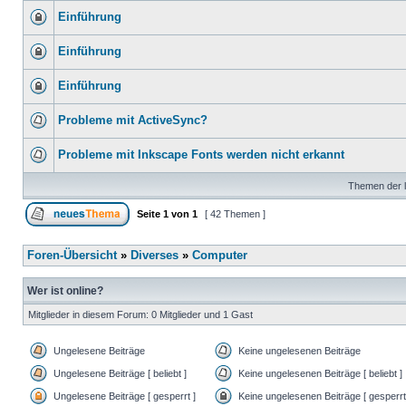
Einführung
Einführung
Einführung
Probleme mit ActiveSync?
Probleme mit Inkscape Fonts werden nicht erkannt
Themen der l
Seite
1
von
1
[ 42 Themen ]
Foren-Übersicht
»
Diverses
»
Computer
Wer ist online?
Mitglieder in diesem Forum: 0 Mitglieder und 1 Gast
Ungelesene Beiträge
Keine ungelesenen Beiträge
Ungelesene Beiträge [ beliebt ]
Keine ungelesenen Beiträge [ beliebt ]
Ungelesene Beiträge [ gesperrt ]
Keine ungelesenen Beiträge [ gesperrt