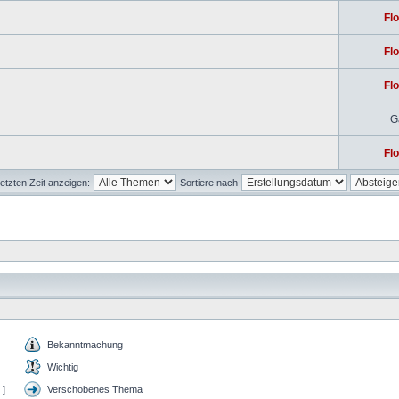
Flo
Flo
Flo
G
Flo
etzten Zeit anzeigen:
Sortiere nach
Bekanntmachung
Wichtig
 ]
Verschobenes Thema