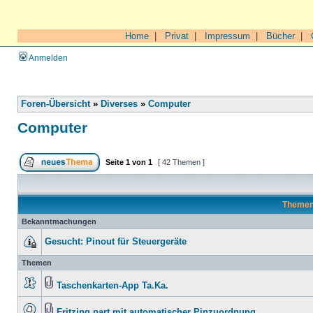
Home
|
Privat
|
Impressum
|
Bücher
|
Anmelden
Foren-Übersicht
»
Diverses
»
Computer
Computer
Seite
1
von
1
[ 42 Themen ]
Theme
Bekanntmachungen
Gesucht: Pinout für Steuergeräte
Themen
Taschenkarten-App Ta.Ka.
Fritzing part mit automatischer Pinzuordnung