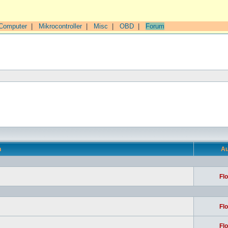
Computer
|
Mikrocontroller
|
Misc
|
OBD
|
Forum
n
Au
Flo
Flo
Flo