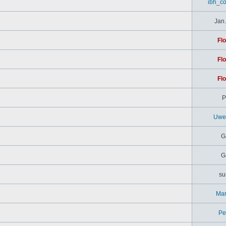
ibh_c
Jan.
Flo
Flo
Flo
P
Uwe
G
G
su
Mar
Pe