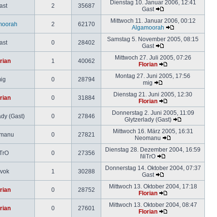
Dienstag 10. Januar 2006, 12:41
ast
2
35687
Gast
Mittwoch 11. Januar 2006, 00:12
moorah
2
62170
Algamoorah
Samstag 5. November 2005, 08:15
ast
0
28402
Gast
Mittwoch 27. Juli 2005, 07:26
rian
1
40062
Florian
Montag 27. Juni 2005, 17:56
ig
0
28794
mig
Dienstag 21. Juni 2005, 12:30
rian
0
31884
Florian
Donnerstag 2. Juni 2005, 11:09
ady (Gast)
0
27846
Glytzerlady (Gast)
Mittwoch 16. März 2005, 16:31
manu
0
27821
Neomanu
Dienstag 28. Dezember 2004, 16:59
iTrO
0
27356
I\IiTrO
Donnerstag 14. Oktober 2004, 07:37
vok
1
30288
Gast
Mittwoch 13. Oktober 2004, 17:18
rian
0
28752
Florian
Mittwoch 13. Oktober 2004, 08:47
rian
0
27601
Florian