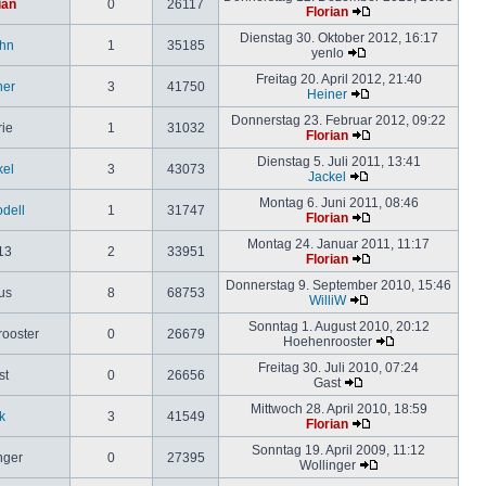
ian
0
26117
Florian
Dienstag 30. Oktober 2012, 16:17
hn
1
35185
yenlo
Freitag 20. April 2012, 21:40
ner
3
41750
Heiner
Donnerstag 23. Februar 2012, 09:22
rie
1
31032
Florian
Dienstag 5. Juli 2011, 13:41
kel
3
43073
Jackel
Montag 6. Juni 2011, 08:46
odell
1
31747
Florian
Montag 24. Januar 2011, 11:17
13
2
33951
Florian
Donnerstag 9. September 2010, 15:46
us
8
68753
WilliW
Sonntag 1. August 2010, 20:12
ooster
0
26679
Hoehenrooster
Freitag 30. Juli 2010, 07:24
st
0
26656
Gast
Mittwoch 28. April 2010, 18:59
k
3
41549
Florian
Sonntag 19. April 2009, 11:12
nger
0
27395
Wollinger