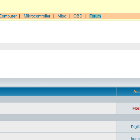
Computer
|
Mikrocontroller
|
Misc
|
OBD
|
Forum
n
Aut
Flor
Digil
herm