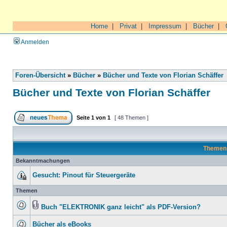
Home
|
Privat
|
Impressum
|
Bücher
|
Anmelden
Foren-Übersicht
»
Bücher
»
Bücher und Texte von Florian Schäffer
Bücher und Texte von Florian Schäffer
Seite
1
von
1
[ 48 Themen ]
Theme
Bekanntmachungen
Gesucht: Pinout für Steuergeräte
Themen
Buch "ELEKTRONIK ganz leicht" als PDF-Version?
Bücher als eBooks