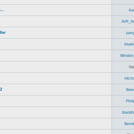
...
Kar
AVR_Ne
ler
juer
blueb
Winston
Ga
mb.ho
52
Bew
Phil
blackt
Bern