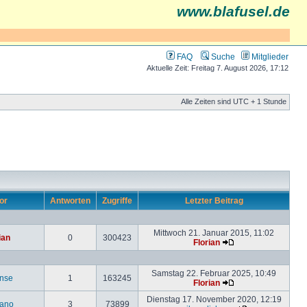
www.blafusel.de
FAQ
Suche
Mitglieder
Aktuelle Zeit: Freitag 7. August 2026, 17:12
Alle Zeiten sind UTC + 1 Stunde
or
Antworten
Zugriffe
Letzter Beitrag
Mittwoch 21. Januar 2015, 11:02
ian
0
300423
Florian
Samstag 22. Februar 2025, 10:49
inse
1
163245
Florian
Dienstag 17. November 2020, 12:19
ano
3
73899