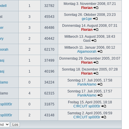
Montag 3. November 2008, 07:21
odell
1
32782
Florian
Sonntag 26. Oktober 2008, 23:23
st
3
45543
ge1ge
Donnerstag 14. August 2008, 07:31
ker
3
46486
Florian
Mittwoch 13. August 2008, 18:43
ry
2
40442
Gast
Mittwoch 11. Januar 2006, 00:12
oorah
2
62170
Algamoorah
Donnerstag 29. Dezember 2005, 20:07
asj
1
37499
Florian
Sonntag 18. Dezember 2005, 07:28
asj
1
40196
Florian
Sonntag 17. Juli 2005, 17:58
Alamo
0
34224
PanikAlamo
Sonntag 17. Juli 2005, 17:57
Alamo
4
62315
PanikAlamo
Freitag 15. April 2005, 18:18
sp00f3r
0
31875
C!RCU!T sp00f3r
Samstag 2. April 2005, 09:59
sp00f3r
2
43148
C!RCU!T sp00f3r