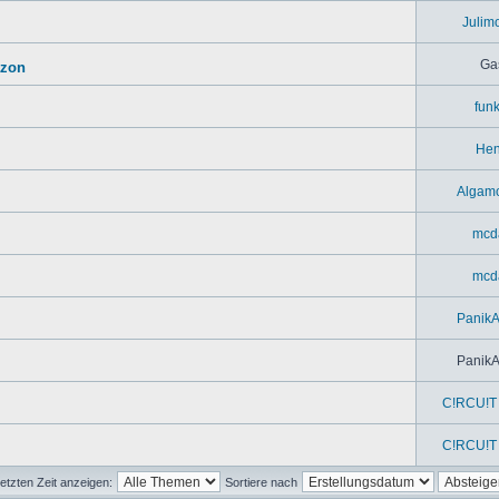
Julim
Ga
azon
fun
Hen
Algam
mcd
mcd
Panik
Panik
C!RCU!T 
C!RCU!T 
etzten Zeit anzeigen:
Sortiere nach