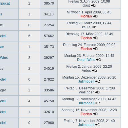
Freitag 3. April 2009, 10:08
mpucat
2
38570
Gast
Mittwoch 1. April 2009, 08:45
os
1
34118
Florian
Freitag 20. März 2009, 17:44
le
0
27254
keule
Dienstag 17. März 2009, 12:49
odell
6
57662
Florian
Dienstag 24. Februar 2009, 09:02
ser
1
35173
Florian
Montag 23. Februar 2009, 14:45
iWins
2
39297
DelphiWins
Freitag 2. Januar 2009, 22:20
us
2
34519
Ardus
Montag 15. Dezember 2008, 20:20
odell
0
27822
Julimodell
Freitag 5. Dezember 2008, 17:08
nger
2
33586
Wollinger
Montag 17. November 2008, 14:43
odell
4
45750
Julimodell
Sonntag 16. November 2008, 12:28
odell
1
32610
Florian
Freitag 7. November 2008, 21:40
odell
0
27960
Julimodell