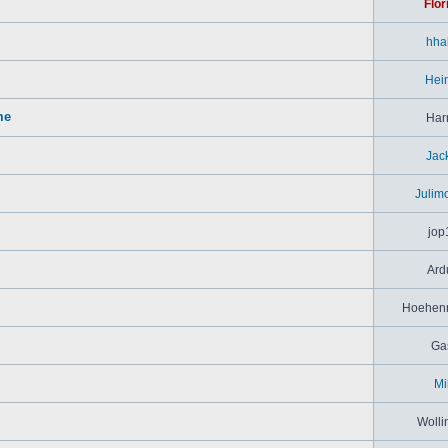
Flor
hha
Hei
me
Har
Jac
Julim
jop
Ard
Hoehenr
Ga
Mi
Wolli