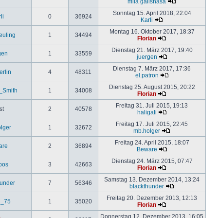
mila galishasa
Sonntag 15. April 2018, 22:04
li
0
36924
Karli
Montag 16. Oktober 2017, 18:37
uling
1
34494
Florian
Dienstag 21. März 2017, 19:40
gen
1
33559
juergen
Dienstag 7. März 2017, 17:36
erlin
4
48311
el.patron
Dienstag 25. August 2015, 20:22
_Smith
1
34008
Florian
Freitag 31. Juli 2015, 19:13
st
2
40578
haligali
Freitag 17. Juli 2015, 22:45
lger
1
32672
mb.holger
Freitag 24. April 2015, 18:07
are
2
36894
Beware
Dienstag 24. März 2015, 07:47
ipos
3
42663
Florian
Samstag 13. Dezember 2014, 13:24
hunder
7
56346
blackthunder
Freitag 20. Dezember 2013, 12:13
d_75
1
35020
Florian
Donnerstag 12. Dezember 2013, 16:05