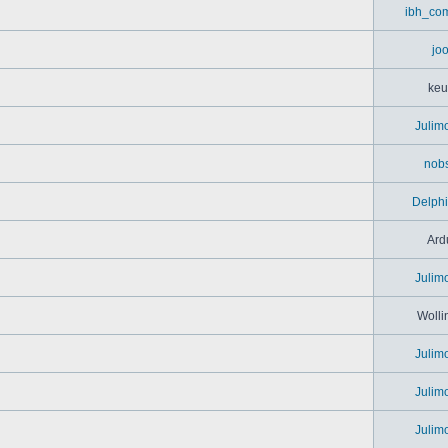
ibh_co
jo
keu
Julim
nob
Delph
Ard
Julim
Wolli
Julim
Julim
Julim