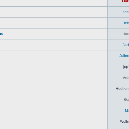
Flor
hha
Hei
me
Har
Jac
Julim
jop
Ard
Hoehenr
Ga
Mi
Wolli