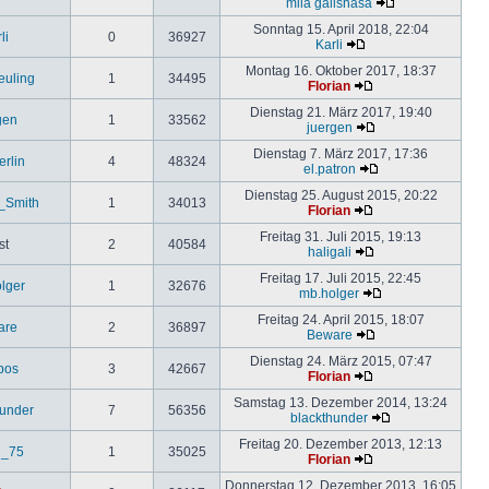
mila galishasa
Sonntag 15. April 2018, 22:04
li
0
36927
Karli
Montag 16. Oktober 2017, 18:37
uling
1
34495
Florian
Dienstag 21. März 2017, 19:40
gen
1
33562
juergen
Dienstag 7. März 2017, 17:36
erlin
4
48324
el.patron
Dienstag 25. August 2015, 20:22
_Smith
1
34013
Florian
Freitag 31. Juli 2015, 19:13
st
2
40584
haligali
Freitag 17. Juli 2015, 22:45
lger
1
32676
mb.holger
Freitag 24. April 2015, 18:07
are
2
36897
Beware
Dienstag 24. März 2015, 07:47
ipos
3
42667
Florian
Samstag 13. Dezember 2014, 13:24
hunder
7
56356
blackthunder
Freitag 20. Dezember 2013, 12:13
d_75
1
35025
Florian
Donnerstag 12. Dezember 2013, 16:05