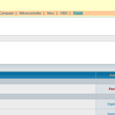
Computer
|
Mikrocontroller
|
Misc
|
OBD
|
Forum
n
Aut
Flor
Digil
herm