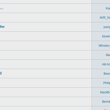
...
Kar
AVR_Ne
ler
juer
blueb
Winston
Ga
mb.ho
52
Bew
Phil
blackt
Bern