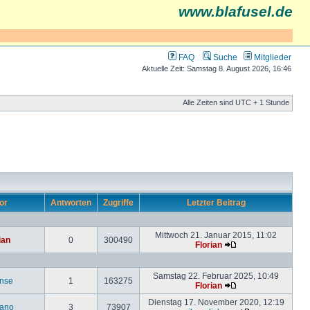
www.blafusel.de
FAQ
Suche
Mitglieder
Aktuelle Zeit: Samstag 8. August 2026, 16:46
Alle Zeiten sind UTC + 1 Stunde
or
Antworten
Zugriffe
Letzter Beitrag
Mittwoch 21. Januar 2015, 11:02
ian
0
300490
Florian
Samstag 22. Februar 2025, 10:49
inse
1
163275
Florian
Dienstag 17. November 2020, 12:19
ano
3
73907