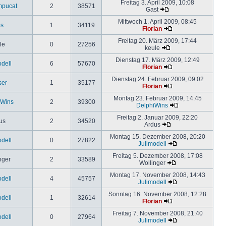
Freitag 3. April 2009, 10:08
mpucat
2
38571
Gast
Mittwoch 1. April 2009, 08:45
os
1
34119
Florian
Freitag 20. März 2009, 17:44
le
0
27256
keule
Dienstag 17. März 2009, 12:49
odell
6
57670
Florian
Dienstag 24. Februar 2009, 09:02
ser
1
35177
Florian
Montag 23. Februar 2009, 14:45
iWins
2
39300
DelphiWins
Freitag 2. Januar 2009, 22:20
us
2
34520
Ardus
Montag 15. Dezember 2008, 20:20
odell
0
27822
Julimodell
Freitag 5. Dezember 2008, 17:08
nger
2
33589
Wollinger
Montag 17. November 2008, 14:43
odell
4
45757
Julimodell
Sonntag 16. November 2008, 12:28
odell
1
32614
Florian
Freitag 7. November 2008, 21:40
odell
0
27964
Julimodell