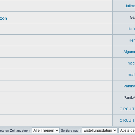
Julim
Ga
azon
fun
Hen
Algam
mcd
mcd
Panik
Panik
C!RCU!T 
C!RCU!T 
etzten Zeit anzeigen:
Sortiere nach