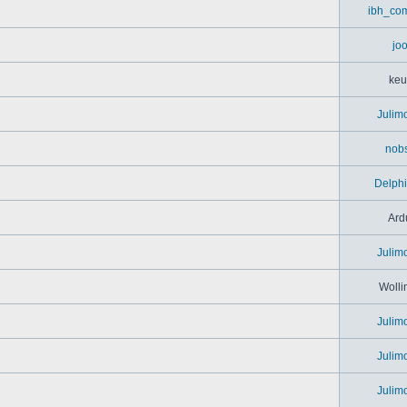
ibh_co
jo
keu
Julim
nob
Delph
Ard
Julim
Wolli
Julim
Julim
Julim