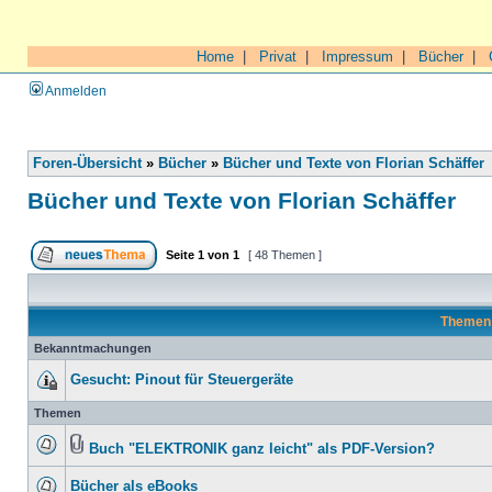
Home
|
Privat
|
Impressum
|
Bücher
|
Anmelden
Foren-Übersicht
»
Bücher
»
Bücher und Texte von Florian Schäffer
Bücher und Texte von Florian Schäffer
Seite
1
von
1
[ 48 Themen ]
Theme
Bekanntmachungen
Gesucht: Pinout für Steuergeräte
Themen
Buch "ELEKTRONIK ganz leicht" als PDF-Version?
Bücher als eBooks