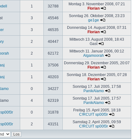
Montag 3. November 2008, 07:21
odell
1
32788
Florian
Sonntag 26. Oktober 2008, 23:23
st
3
45546
ge1ge
Donnerstag 14. August 2008, 07:31
ker
3
46535
Florian
Mittwoch 13. August 2008, 18:43
ry
2
40447
Gast
Mittwoch 11. Januar 2006, 00:12
oorah
2
62172
Algamoorah
Donnerstag 29. Dezember 2005, 20:07
asj
1
37506
Florian
Sonntag 18. Dezember 2005, 07:28
asj
1
40203
Florian
Sonntag 17. Juli 2005, 17:58
Alamo
0
34227
PanikAlamo
Sonntag 17. Juli 2005, 17:57
Alamo
4
62319
PanikAlamo
Freitag 15. April 2005, 18:18
sp00f3r
0
31878
C!RCU!T sp00f3r
Samstag 2. April 2005, 09:59
sp00f3r
2
43151
C!RCU!T sp00f3r