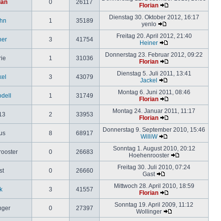
ian
0
26117
Florian
Dienstag 30. Oktober 2012, 16:17
hn
1
35189
yenlo
Freitag 20. April 2012, 21:40
ner
3
41754
Heiner
Donnerstag 23. Februar 2012, 09:22
rie
1
31036
Florian
Dienstag 5. Juli 2011, 13:41
kel
3
43079
Jackel
Montag 6. Juni 2011, 08:46
odell
1
31749
Florian
Montag 24. Januar 2011, 11:17
13
2
33953
Florian
Donnerstag 9. September 2010, 15:46
us
8
68917
WilliW
Sonntag 1. August 2010, 20:12
ooster
0
26683
Hoehenrooster
Freitag 30. Juli 2010, 07:24
st
0
26660
Gast
Mittwoch 28. April 2010, 18:59
k
3
41557
Florian
Sonntag 19. April 2009, 11:12
nger
0
27397
Wollinger