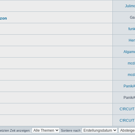
Julim
Ga
azon
fun
Hen
Algam
mcd
mcd
Panik
Panik
C!RCU!T 
C!RCU!T 
etzten Zeit anzeigen:
Sortiere nach