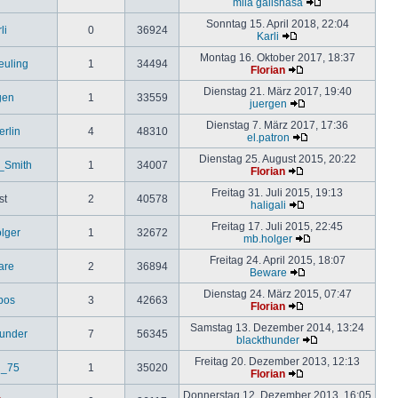
mila galishasa
Sonntag 15. April 2018, 22:04
li
0
36924
Karli
Montag 16. Oktober 2017, 18:37
uling
1
34494
Florian
Dienstag 21. März 2017, 19:40
gen
1
33559
juergen
Dienstag 7. März 2017, 17:36
erlin
4
48310
el.patron
Dienstag 25. August 2015, 20:22
_Smith
1
34007
Florian
Freitag 31. Juli 2015, 19:13
st
2
40578
haligali
Freitag 17. Juli 2015, 22:45
lger
1
32672
mb.holger
Freitag 24. April 2015, 18:07
are
2
36894
Beware
Dienstag 24. März 2015, 07:47
ipos
3
42663
Florian
Samstag 13. Dezember 2014, 13:24
hunder
7
56345
blackthunder
Freitag 20. Dezember 2013, 12:13
d_75
1
35020
Florian
Donnerstag 12. Dezember 2013, 16:05