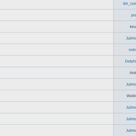
ibh_co
jo
keu
Julim
nob
Delph
Ard
Julim
Wolli
Julim
Julim
Julim