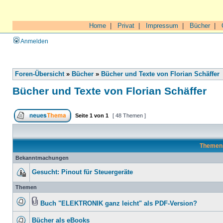
Home
|
Privat
|
Impressum
|
Bücher
|
Anmelden
Foren-Übersicht
»
Bücher
»
Bücher und Texte von Florian Schäffer
Bücher und Texte von Florian Schäffer
Seite
1
von
1
[ 48 Themen ]
Theme
Bekanntmachungen
Gesucht: Pinout für Steuergeräte
Themen
Buch "ELEKTRONIK ganz leicht" als PDF-Version?
Bücher als eBooks