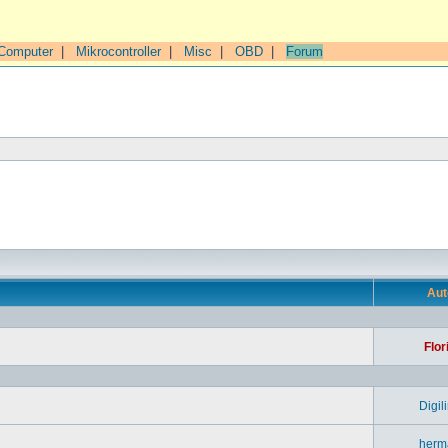
Computer
|
Mikrocontroller
|
Misc
|
OBD
|
Forum
n
Aut
Flor
Digil
herm