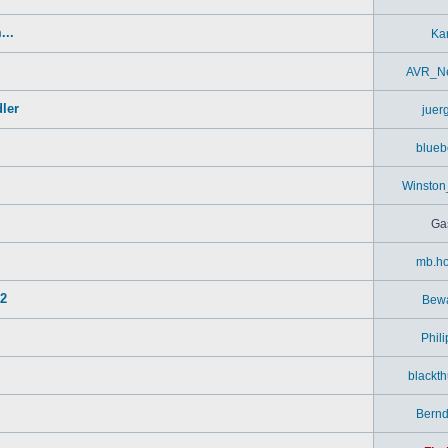
...
Kar
AVR_Ne
ler
juer
blueb
Winston
Ga
mb.ho
52
Bew
Phil
blackt
Bern