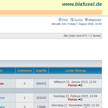
www.blafusel.de
FAQ
Suche
Mitglieder
Aktuelle Zeit: Freitag 7. August 2026, 14:34
Alle Zeiten sind UTC + 1 Stunde
or
Antworten
Zugriffe
Letzter Beitrag
Mittwoch 21. Januar 2015, 11:02
ian
0
300415
Florian
Samstag 22. Februar 2025, 10:49
inse
1
163243
Florian
Dienstag 17. November 2020, 12:19
ano
3
73898