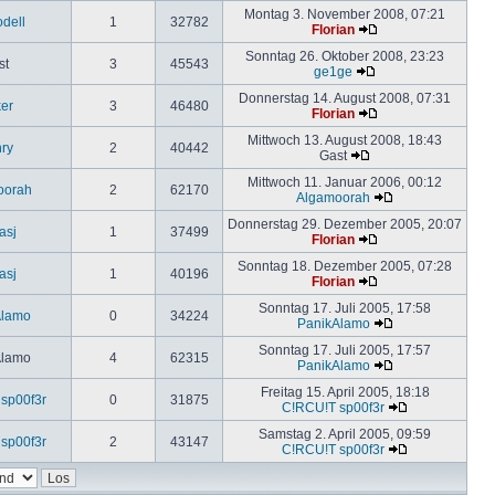
Montag 3. November 2008, 07:21
odell
1
32782
Florian
Sonntag 26. Oktober 2008, 23:23
st
3
45543
ge1ge
Donnerstag 14. August 2008, 07:31
ker
3
46480
Florian
Mittwoch 13. August 2008, 18:43
ry
2
40442
Gast
Mittwoch 11. Januar 2006, 00:12
oorah
2
62170
Algamoorah
Donnerstag 29. Dezember 2005, 20:07
asj
1
37499
Florian
Sonntag 18. Dezember 2005, 07:28
asj
1
40196
Florian
Sonntag 17. Juli 2005, 17:58
Alamo
0
34224
PanikAlamo
Sonntag 17. Juli 2005, 17:57
Alamo
4
62315
PanikAlamo
Freitag 15. April 2005, 18:18
sp00f3r
0
31875
C!RCU!T sp00f3r
Samstag 2. April 2005, 09:59
sp00f3r
2
43147
C!RCU!T sp00f3r