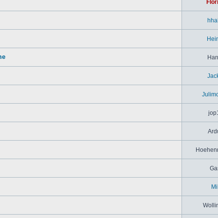
Flor
hha
Hei
me
Har
Jac
Julim
jop
Ard
Hoehenr
Ga
Mi
Wolli