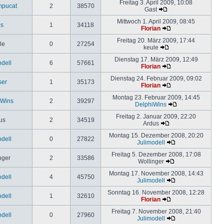
Freitag 3. April 2009, 10:08
mpucat
2
38570
Gast
Mittwoch 1. April 2009, 08:45
os
1
34118
Florian
Freitag 20. März 2009, 17:44
le
0
27254
keule
Dienstag 17. März 2009, 12:49
odell
6
57661
Florian
Dienstag 24. Februar 2009, 09:02
ser
1
35173
Florian
Montag 23. Februar 2009, 14:45
iWins
2
39297
DelphiWins
Freitag 2. Januar 2009, 22:20
us
2
34519
Ardus
Montag 15. Dezember 2008, 20:20
odell
0
27822
Julimodell
Freitag 5. Dezember 2008, 17:08
nger
2
33586
Wollinger
Montag 17. November 2008, 14:43
odell
4
45750
Julimodell
Sonntag 16. November 2008, 12:28
odell
1
32610
Florian
Freitag 7. November 2008, 21:40
odell
0
27960
Julimodell