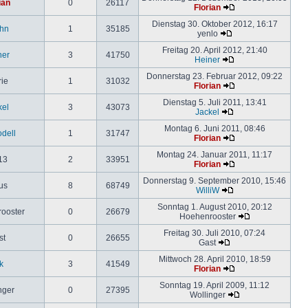
ian
0
26117
Florian
Dienstag 30. Oktober 2012, 16:17
hn
1
35185
yenlo
Freitag 20. April 2012, 21:40
ner
3
41750
Heiner
Donnerstag 23. Februar 2012, 09:22
rie
1
31032
Florian
Dienstag 5. Juli 2011, 13:41
kel
3
43073
Jackel
Montag 6. Juni 2011, 08:46
odell
1
31747
Florian
Montag 24. Januar 2011, 11:17
13
2
33951
Florian
Donnerstag 9. September 2010, 15:46
us
8
68749
WilliW
Sonntag 1. August 2010, 20:12
ooster
0
26679
Hoehenrooster
Freitag 30. Juli 2010, 07:24
st
0
26655
Gast
Mittwoch 28. April 2010, 18:59
k
3
41549
Florian
Sonntag 19. April 2009, 11:12
nger
0
27395
Wollinger