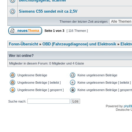
belichtungsgerät, scanner
Siemens C55 sendet mit ca 2,5V
Themen der letzten Zeit anzeigen:
Seite
1
von
3
[ 116 Themen ]
Foren-Übersicht
»
OBD (Fahrzeugdiagnose) und Elektronik
»
Elektr
Wer ist online?
Mitglieder in diesem Forum: 0 Mitglieder und 4 Gäste
Ungelesene Beiträge
Keine ungelesenen Beiträge
Ungelesene Beiträge [ beliebt ]
Keine ungelesenen Beiträge [ beliebt ]
Ungelesene Beiträge [ gesperrt ]
Keine ungelesenen Beiträge [ gesperrt
Suche nach:
Powered by
phpB
Deutsche 