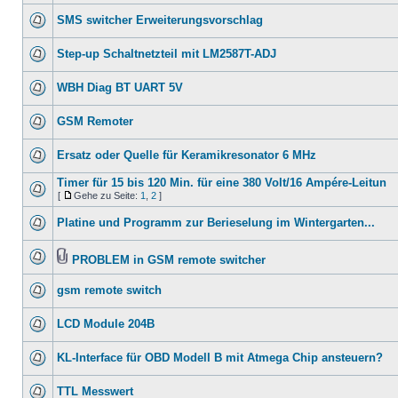
SMS switcher Erweiterungsvorschlag
Step-up Schaltnetzteil mit LM2587T-ADJ
WBH Diag BT UART 5V
GSM Remoter
Ersatz oder Quelle für Keramikresonator 6 MHz
Timer für 15 bis 120 Min. für eine 380 Volt/16 Ampére-Leitun
[
Gehe zu Seite:
1
,
2
]
Platine und Programm zur Berieselung im Wintergarten...
PROBLEM in GSM remote switcher
gsm remote switch
LCD Module 204B
KL-Interface für OBD Modell B mit Atmega Chip ansteuern?
TTL Messwert