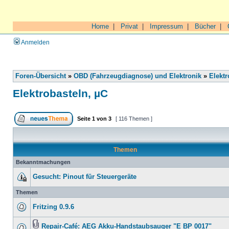
Home
|
Privat
|
Impressum
|
Bücher
|
Anmelden
Foren-Übersicht
»
OBD (Fahrzeugdiagnose) und Elektronik
»
Elektr
Elektrobasteln, µC
Seite
1
von
3
[ 116 Themen ]
Themen
Bekanntmachungen
Gesucht: Pinout für Steuergeräte
Themen
Fritzing 0.9.6
Repair-Café: AEG Akku-Handstaubsauger "E BP 0017"