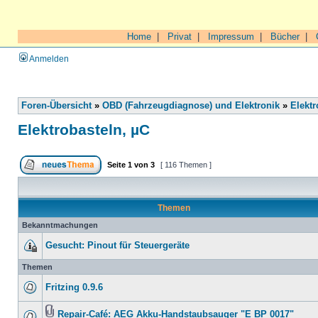
Home
|
Privat
|
Impressum
|
Bücher
|
Anmelden
Foren-Übersicht
»
OBD (Fahrzeugdiagnose) und Elektronik
»
Elektr
Elektrobasteln, µC
Seite
1
von
3
[ 116 Themen ]
Themen
Bekanntmachungen
Gesucht: Pinout für Steuergeräte
Themen
Fritzing 0.9.6
Repair-Café: AEG Akku-Handstaubsauger "E BP 0017"