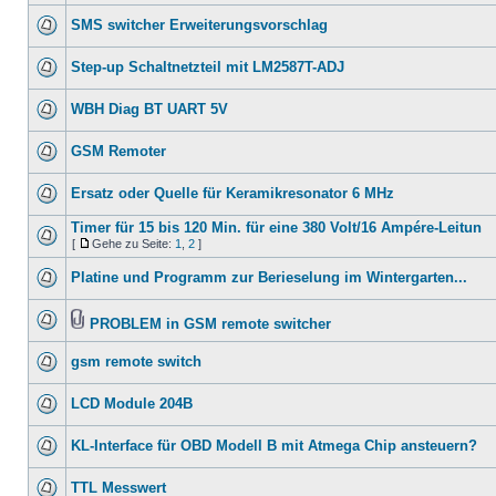
SMS switcher Erweiterungsvorschlag
Step-up Schaltnetzteil mit LM2587T-ADJ
WBH Diag BT UART 5V
GSM Remoter
Ersatz oder Quelle für Keramikresonator 6 MHz
Timer für 15 bis 120 Min. für eine 380 Volt/16 Ampére-Leitun
[
Gehe zu Seite:
1
,
2
]
Platine und Programm zur Berieselung im Wintergarten...
PROBLEM in GSM remote switcher
gsm remote switch
LCD Module 204B
KL-Interface für OBD Modell B mit Atmega Chip ansteuern?
TTL Messwert