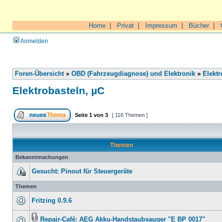
Home
|
Privat
|
Impressum
|
Bücher
|
Anmelden
Foren-Übersicht
»
OBD (Fahrzeugdiagnose) und Elektronik
»
Elektr
Elektrobasteln, µC
Seite
1
von
3
[ 116 Themen ]
Themen
Bekanntmachungen
Gesucht: Pinout für Steuergeräte
Themen
Fritzing 0.9.6
Repair-Café: AEG Akku-Handstaubsauger "E BP 0017"