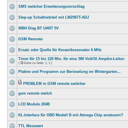
SMS switcher Erweiterungsvorschlag
Step-up Schaltnetzteil mit LM2587T-ADJ
WBH Diag BT UART 5V
GSM Remoter
Ersatz oder Quelle für Keramikresonator 6 MHz
Timer für 15 bis 120 Min. für eine 380 Volt/16 Ampére-Leitun
[
Gehe zu Seite:
1
,
2
]
Platine und Programm zur Berieselung im Wintergarten...
PROBLEM in GSM remote switcher
gsm remote switch
LCD Module 204B
KL-Interface für OBD Modell B mit Atmega Chip ansteuern?
TTL Messwert