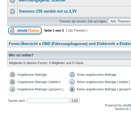
belichtungsgerät, scanner
Siemens C55 sendet mit ca 2,5V
Themen der letzten Zeit anzeigen:
Seite
1
von
3
[ 116 Themen ]
Foren-Übersicht
»
OBD (Fahrzeugdiagnose) und Elektronik
»
Elektr
Wer ist online?
Mitglieder in diesem Forum: 0 Mitglieder und 3 Gäste
Ungelesene Beiträge
Keine ungelesenen Beiträge
Ungelesene Beiträge [ beliebt ]
Keine ungelesenen Beiträge [ beliebt ]
Ungelesene Beiträge [ gesperrt ]
Keine ungelesenen Beiträge [ gesperrt
Suche nach:
Powered by
phpB
Deutsche 