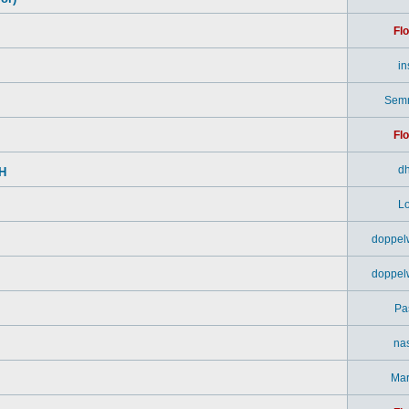
Flo
in
Sem
Flo
d
SH
Lo
doppel
doppel
Pa
na
Mar