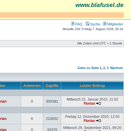
www.blafusel.de
FAQ
Suche
Mitglieder
Aktuelle Zeit: Freitag 7. August 2026, 00:16
Alle Zeiten sind UTC + 1 Stunde
Gehe zu Seite
1
,
2
,
3
Nächste
tor
Antworten
Zugriffe
Letzter Beitrag
Mittwoch 21. Januar 2015, 11:02
rian
0
300381
Florian
Freitag 12. Dezember 2025, 12:05
rian
6
210832
Florian
Mittwoch 29. September 2021, 09:20
rian
0
33370