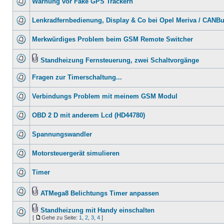
Warnung vor Fake GPS Trackern
Lenkradfernbedienung, Display & Co bei Opel Meriva / CANB
Merkwürdiges Problem beim GSM Remote Switcher
Standheizung Fernsteuerung, zwei Schaltvorgänge
Fragen zur Timerschaltung...
Verbindungs Problem mit meinem GSM Modul
OBD 2 D mit anderem Lcd (HD44780)
Spannungswandler
Motorsteuergerät simulieren
Timer
ATMega8 Belichtungs Timer anpassen
Standheizung mit Handy einschalten
[
Gehe zu Seite:
1
,
2
,
3
,
4
]