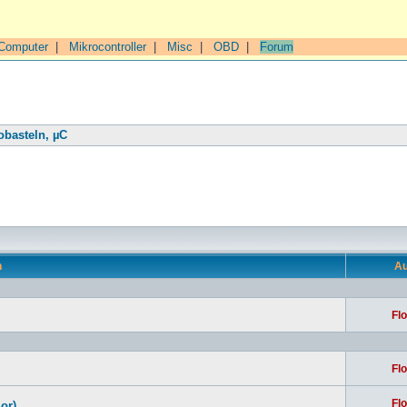
Computer
|
Mikrocontroller
|
Misc
|
OBD
|
Forum
obasteln, µC
n
Au
Flo
Flo
Flo
or)