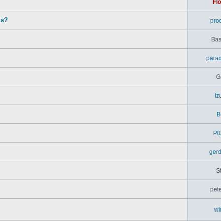
Flo
us?
pro
Bas
parac
G
Iz
B
P0
ger
S
pet
wi