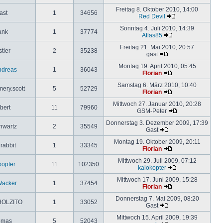
Freitag 8. Oktober 2010, 14:00
ast
1
34656
Red Devil
Sonntag 4. Juli 2010, 14:39
ank
1
37774
Atlas85
Freitag 21. Mai 2010, 20:57
tler
2
35238
gast
Montag 19. April 2010, 05:45
ndreas
1
36043
Florian
Samstag 6. März 2010, 10:40
ery.scott
5
52729
Florian
Mittwoch 27. Januar 2010, 20:28
bert
11
79960
GSM-Peter
Donnerstag 3. Dezember 2009, 17:39
hwartz
2
35549
Gast
Montag 19. Oktober 2009, 20:11
rabbit
1
33345
Florian
Mittwoch 29. Juli 2009, 07:12
kopter
11
102350
kalokopter
Mittwoch 17. Juni 2009, 15:28
Wacker
1
37454
Florian
Donnerstag 7. Mai 2009, 08:20
OLZITO
1
33052
Gast
Mittwoch 15. April 2009, 19:39
omas
5
52043