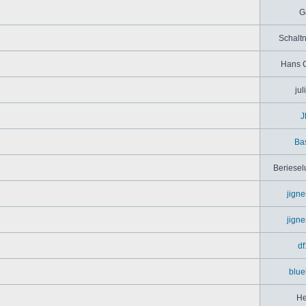
G
Schaltn
Hans 
jul
J
Bas
Beriesel
jign
jign
df
blue
He