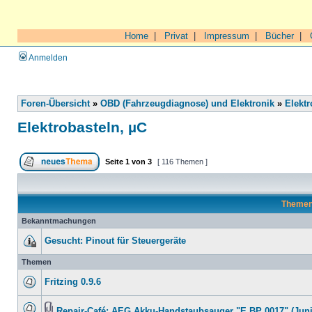
Home
|
Privat
|
Impressum
|
Bücher
|
Anmelden
Foren-Übersicht
»
OBD (Fahrzeugdiagnose) und Elektronik
»
Elektr
Elektrobasteln, µC
Seite
1
von
3
[ 116 Themen ]
Theme
Bekanntmachungen
Gesucht: Pinout für Steuergeräte
Themen
Fritzing 0.9.6
Repair-Café: AEG Akku-Handstaubsauger "E BP 0017" (Juni