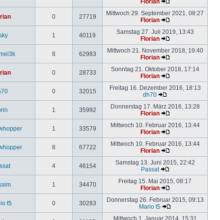
Florian
Mittwoch 29. September 2021, 08:27
rian
0
27719
Florian
Samstag 27. Juli 2019, 13:43
sky
1
40119
Florian
Mittwoch 21. November 2018, 19:40
mel3k
8
62983
Florian
Sonntag 21. Oktober 2018, 17:14
rian
0
28733
Florian
Freitag 16. Dezember 2016, 18:13
h70
0
32015
dh70
Donnerstag 17. März 2016, 13:28
rin
1
35992
Florian
Mittwoch 10. Februar 2016, 13:44
whopper
1
33579
Florian
Mittwoch 10. Februar 2016, 13:44
whopper
8
67722
Florian
Samstag 13. Juni 2015, 22:42
ssat
4
46154
Passat
Freitag 15. Mai 2015, 08:17
ssim
1
34470
Florian
Donnerstag 26. Februar 2015, 09:13
io t5
0
30283
Mario t5
Mittwoch 1. Januar 2014, 15:31