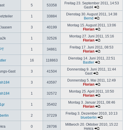
Freitag 23. September 2011, 14:53
ast
5
53358
Gast4
Dienstag 30. August 2011, 14:38
etzteiler
1
33884
Bernd
Montag 15. August 2011, 13:06
Claasen
3
40199
Florian
Montag 27. Juni 2011, 15:16
ia2k
1
32526
Florian
Freitag 17. Juni 2011, 08:53
PT
1
34861
Florian
Dienstag 14. Juni 2011, 22:51
tler
16
118863
Bastler
Donnerstag 9. Juni 2011, 11:44
ungs-Gast
3
41504
Gast
Donnerstag 5. Mai 2011, 12:49
esh184
3
43597
Florian
Montag 25. April 2011, 10:50
esh184
1
32572
Florian
Montag 3. Januar 2011, 08:46
1gr
1
35402
Florian
Freitag 3. Dezember 2010, 10:13
berlin
2
37229
blueberlin
Mittwoch 20. Oktober 2010, 15:22
kra
0
28706
Hekra