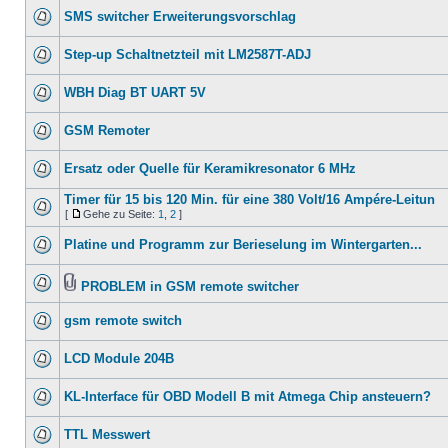
SMS switcher Erweiterungsvorschlag
Step-up Schaltnetzteil mit LM2587T-ADJ
WBH Diag BT UART 5V
GSM Remoter
Ersatz oder Quelle für Keramikresonator 6 MHz
Timer für 15 bis 120 Min. für eine 380 Volt/16 Ampére-Leitun
[
Gehe zu Seite:
1
,
2
]
Platine und Programm zur Berieselung im Wintergarten...
PROBLEM in GSM remote switcher
gsm remote switch
LCD Module 204B
KL-Interface für OBD Modell B mit Atmega Chip ansteuern?
TTL Messwert