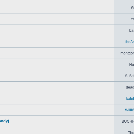
G
fr
bas
theA
montgom
Hu
S. Sc
dead
kalo
Willi
andy)
BUCHH
Th