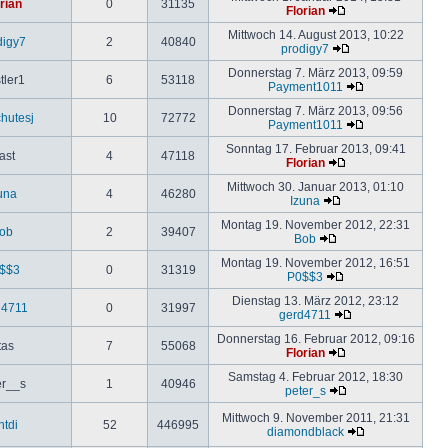
rian
0
31135
Florian
Mittwoch 14. August 2013, 10:22
digy7
2
40840
prodigy7
Donnerstag 7. März 2013, 09:59
tler1
6
53118
Payment1011
Donnerstag 7. März 2013, 09:56
hutesj
10
72772
Payment1011
Sonntag 17. Februar 2013, 09:41
ast
4
47118
Florian
Mittwoch 30. Januar 2013, 01:10
una
4
46280
Izuna
Montag 19. November 2012, 22:31
ob
2
39407
Bob
Montag 19. November 2012, 16:51
$$3
0
31319
P0$$3
Dienstag 13. März 2012, 23:12
d4711
0
31997
gerd4711
Donnerstag 16. Februar 2012, 09:16
tas
7
55068
Florian
Samstag 4. Februar 2012, 18:30
er__s
1
40946
peter_s
Mittwoch 9. November 2011, 21:31
ntdi
52
446995
diamondblack