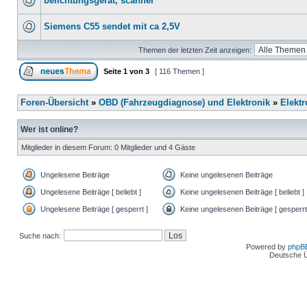
belichtungsgerät, scanner
Siemens C55 sendet mit ca 2,5V
Themen der letzten Zeit anzeigen:
Seite
1
von
3
[ 116 Themen ]
Foren-Übersicht
»
OBD (Fahrzeugdiagnose) und Elektronik
»
Elektr
Wer ist online?
Mitglieder in diesem Forum: 0 Mitglieder und 4 Gäste
Ungelesene Beiträge
Keine ungelesenen Beiträge
Ungelesene Beiträge [ beliebt ]
Keine ungelesenen Beiträge [ beliebt ]
Ungelesene Beiträge [ gesperrt ]
Keine ungelesenen Beiträge [ gesperrt
Suche nach:
Powered by
phpB
Deutsche 