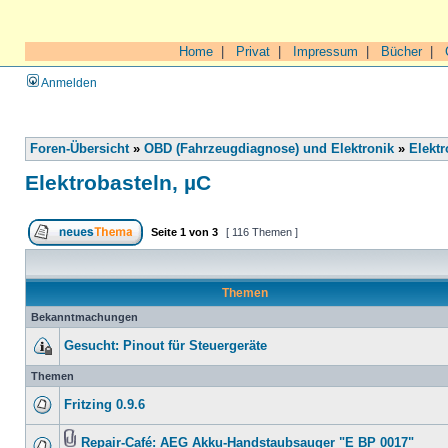
Home
|
Privat
|
Impressum
|
Bücher
|
Anmelden
Foren-Übersicht
»
OBD (Fahrzeugdiagnose) und Elektronik
»
Elektr
Elektrobasteln, µC
Seite
1
von
3
[ 116 Themen ]
Themen
Bekanntmachungen
Gesucht: Pinout für Steuergeräte
Themen
Fritzing 0.9.6
Repair-Café: AEG Akku-Handstaubsauger "E BP 0017"