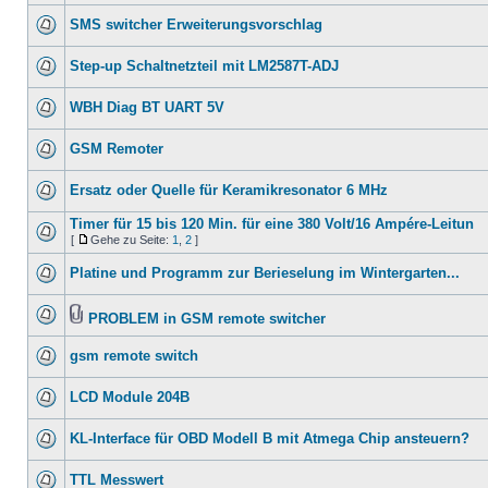
SMS switcher Erweiterungsvorschlag
Step-up Schaltnetzteil mit LM2587T-ADJ
WBH Diag BT UART 5V
GSM Remoter
Ersatz oder Quelle für Keramikresonator 6 MHz
Timer für 15 bis 120 Min. für eine 380 Volt/16 Ampére-Leitun
[
Gehe zu Seite:
1
,
2
]
Platine und Programm zur Berieselung im Wintergarten...
PROBLEM in GSM remote switcher
gsm remote switch
LCD Module 204B
KL-Interface für OBD Modell B mit Atmega Chip ansteuern?
TTL Messwert