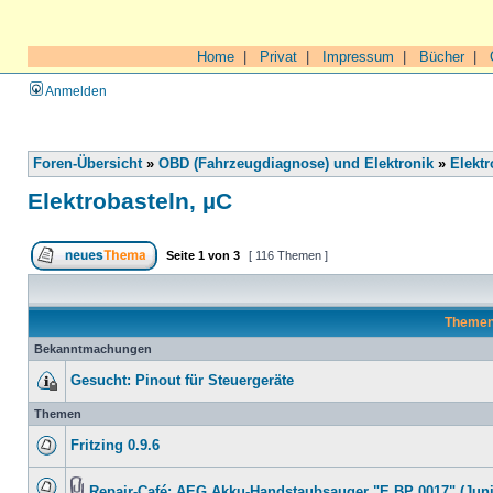
Home
|
Privat
|
Impressum
|
Bücher
|
Anmelden
Foren-Übersicht
»
OBD (Fahrzeugdiagnose) und Elektronik
»
Elektr
Elektrobasteln, µC
Seite
1
von
3
[ 116 Themen ]
Theme
Bekanntmachungen
Gesucht: Pinout für Steuergeräte
Themen
Fritzing 0.9.6
Repair-Café: AEG Akku-Handstaubsauger "E BP 0017" (Juni