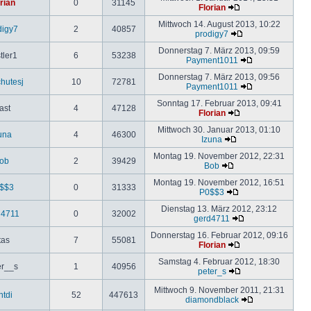
rian
0
31145
Florian
Mittwoch 14. August 2013, 10:22
digy7
2
40857
prodigy7
Donnerstag 7. März 2013, 09:59
tler1
6
53238
Payment1011
Donnerstag 7. März 2013, 09:56
hutesj
10
72781
Payment1011
Sonntag 17. Februar 2013, 09:41
ast
4
47128
Florian
Mittwoch 30. Januar 2013, 01:10
una
4
46300
Izuna
Montag 19. November 2012, 22:31
ob
2
39429
Bob
Montag 19. November 2012, 16:51
$$3
0
31333
P0$$3
Dienstag 13. März 2012, 23:12
d4711
0
32002
gerd4711
Donnerstag 16. Februar 2012, 09:16
tas
7
55081
Florian
Samstag 4. Februar 2012, 18:30
er__s
1
40956
peter_s
Mittwoch 9. November 2011, 21:31
ntdi
52
447613
diamondblack