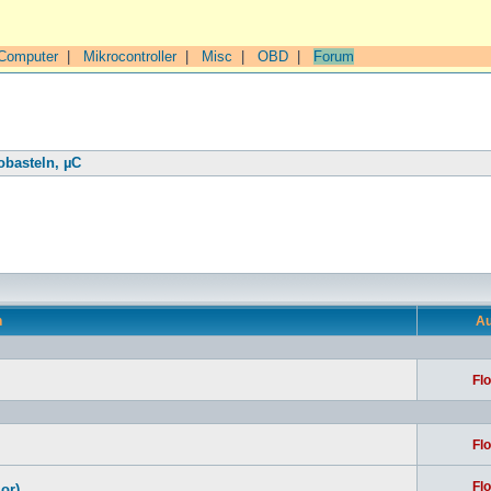
Computer
|
Mikrocontroller
|
Misc
|
OBD
|
Forum
obasteln, µC
n
Au
Flo
Flo
Flo
or)