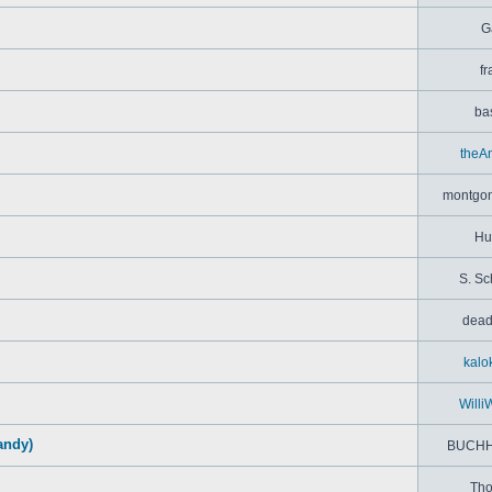
G
fr
bas
theA
montgom
Hu
S. Sc
dead
kalo
Willi
andy)
BUCHH
Th