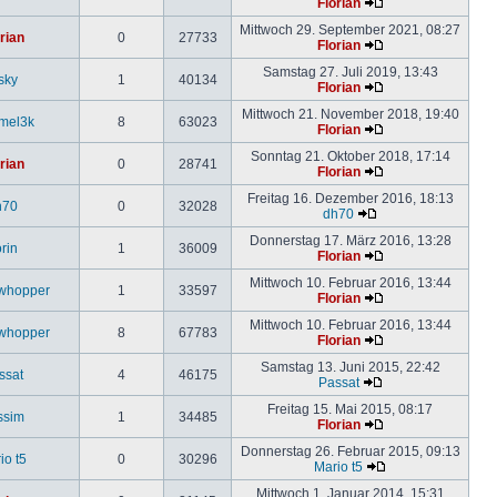
Florian
Mittwoch 29. September 2021, 08:27
rian
0
27733
Florian
Samstag 27. Juli 2019, 13:43
sky
1
40134
Florian
Mittwoch 21. November 2018, 19:40
mel3k
8
63023
Florian
Sonntag 21. Oktober 2018, 17:14
rian
0
28741
Florian
Freitag 16. Dezember 2016, 18:13
h70
0
32028
dh70
Donnerstag 17. März 2016, 13:28
rin
1
36009
Florian
Mittwoch 10. Februar 2016, 13:44
whopper
1
33597
Florian
Mittwoch 10. Februar 2016, 13:44
whopper
8
67783
Florian
Samstag 13. Juni 2015, 22:42
ssat
4
46175
Passat
Freitag 15. Mai 2015, 08:17
ssim
1
34485
Florian
Donnerstag 26. Februar 2015, 09:13
io t5
0
30296
Mario t5
Mittwoch 1. Januar 2014, 15:31