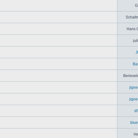
G
Schaltn
Hans 
jul
J
Bas
Beriesel
jign
jign
df
blue
He