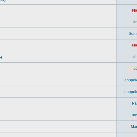
Flo
in
Sem
Flo
d
SH
Lo
doppel
doppel
Pa
na
Mar