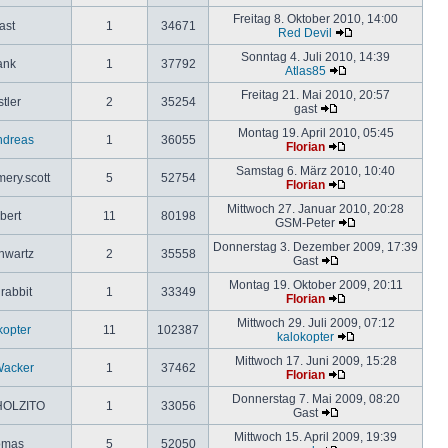
Freitag 8. Oktober 2010, 14:00
ast
1
34671
Red Devil
Sonntag 4. Juli 2010, 14:39
ank
1
37792
Atlas85
Freitag 21. Mai 2010, 20:57
tler
2
35254
gast
Montag 19. April 2010, 05:45
ndreas
1
36055
Florian
Samstag 6. März 2010, 10:40
ery.scott
5
52754
Florian
Mittwoch 27. Januar 2010, 20:28
bert
11
80198
GSM-Peter
Donnerstag 3. Dezember 2009, 17:39
hwartz
2
35558
Gast
Montag 19. Oktober 2009, 20:11
rabbit
1
33349
Florian
Mittwoch 29. Juli 2009, 07:12
kopter
11
102387
kalokopter
Mittwoch 17. Juni 2009, 15:28
Wacker
1
37462
Florian
Donnerstag 7. Mai 2009, 08:20
OLZITO
1
33056
Gast
Mittwoch 15. April 2009, 19:39
omas
5
52050