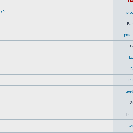
Flo
us?
pro
Bas
parac
G
Iz
B
P0
ger
S
pet
wi