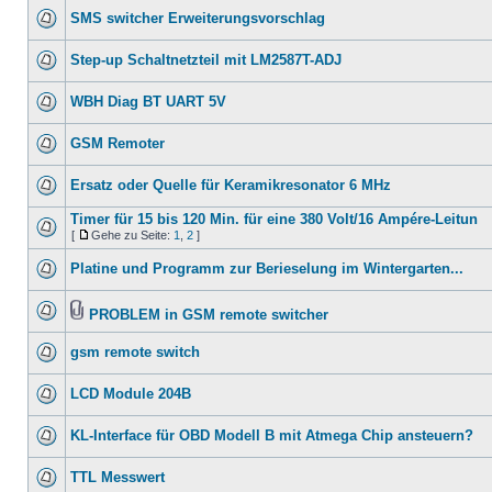
SMS switcher Erweiterungsvorschlag
Step-up Schaltnetzteil mit LM2587T-ADJ
WBH Diag BT UART 5V
GSM Remoter
Ersatz oder Quelle für Keramikresonator 6 MHz
Timer für 15 bis 120 Min. für eine 380 Volt/16 Ampére-Leitun
[
Gehe zu Seite:
1
,
2
]
Platine und Programm zur Berieselung im Wintergarten...
PROBLEM in GSM remote switcher
gsm remote switch
LCD Module 204B
KL-Interface für OBD Modell B mit Atmega Chip ansteuern?
TTL Messwert