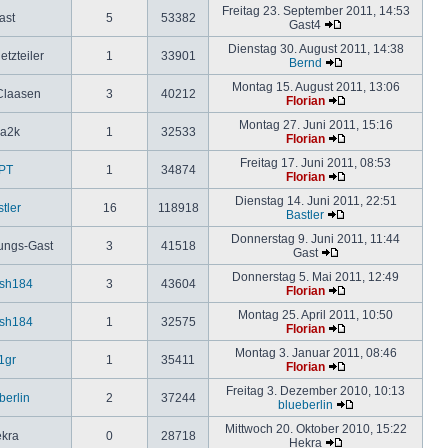
Freitag 23. September 2011, 14:53
ast
5
53382
Gast4
Dienstag 30. August 2011, 14:38
etzteiler
1
33901
Bernd
Montag 15. August 2011, 13:06
Claasen
3
40212
Florian
Montag 27. Juni 2011, 15:16
ia2k
1
32533
Florian
Freitag 17. Juni 2011, 08:53
PT
1
34874
Florian
Dienstag 14. Juni 2011, 22:51
tler
16
118918
Bastler
Donnerstag 9. Juni 2011, 11:44
ungs-Gast
3
41518
Gast
Donnerstag 5. Mai 2011, 12:49
esh184
3
43604
Florian
Montag 25. April 2011, 10:50
esh184
1
32575
Florian
Montag 3. Januar 2011, 08:46
1gr
1
35411
Florian
Freitag 3. Dezember 2010, 10:13
berlin
2
37244
blueberlin
Mittwoch 20. Oktober 2010, 15:22
kra
0
28718
Hekra