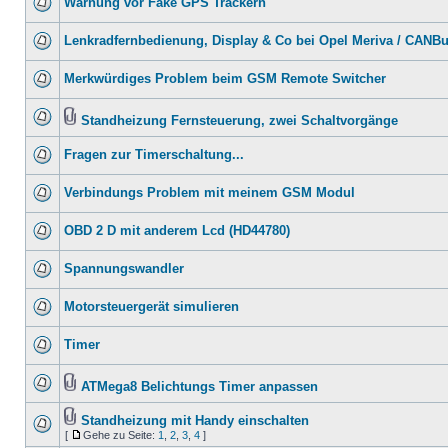
Warnung vor Fake GPS Trackern
Lenkradfernbedienung, Display & Co bei Opel Meriva / CANB
Merkwürdiges Problem beim GSM Remote Switcher
Standheizung Fernsteuerung, zwei Schaltvorgänge
Fragen zur Timerschaltung...
Verbindungs Problem mit meinem GSM Modul
OBD 2 D mit anderem Lcd (HD44780)
Spannungswandler
Motorsteuergerät simulieren
Timer
ATMega8 Belichtungs Timer anpassen
Standheizung mit Handy einschalten
[
Gehe zu Seite:
1
,
2
,
3
,
4
]