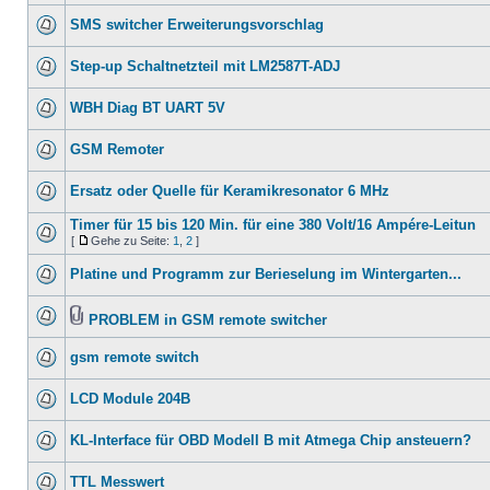
SMS switcher Erweiterungsvorschlag
Step-up Schaltnetzteil mit LM2587T-ADJ
WBH Diag BT UART 5V
GSM Remoter
Ersatz oder Quelle für Keramikresonator 6 MHz
Timer für 15 bis 120 Min. für eine 380 Volt/16 Ampére-Leitun
[
Gehe zu Seite:
1
,
2
]
Platine und Programm zur Berieselung im Wintergarten...
PROBLEM in GSM remote switcher
gsm remote switch
LCD Module 204B
KL-Interface für OBD Modell B mit Atmega Chip ansteuern?
TTL Messwert