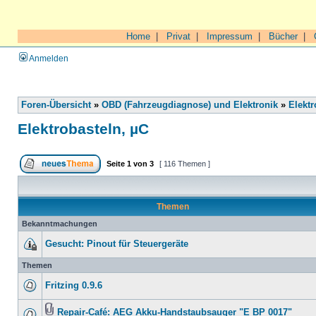
Home
|
Privat
|
Impressum
|
Bücher
|
Anmelden
Foren-Übersicht
»
OBD (Fahrzeugdiagnose) und Elektronik
»
Elektr
Elektrobasteln, µC
Seite
1
von
3
[ 116 Themen ]
Themen
Bekanntmachungen
Gesucht: Pinout für Steuergeräte
Themen
Fritzing 0.9.6
Repair-Café: AEG Akku-Handstaubsauger "E BP 0017"