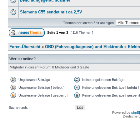
belichtungsgerät, scanner
Siemens C55 sendet mit ca 2,5V
Themen der letzten Zeit anzeigen:
Seite
1
von
3
[ 116 Themen ]
Foren-Übersicht
»
OBD (Fahrzeugdiagnose) und Elektronik
»
Elektr
Wer ist online?
Mitglieder in diesem Forum: 0 Mitglieder und 3 Gäste
Ungelesene Beiträge
Keine ungelesenen Beiträge
Ungelesene Beiträge [ beliebt ]
Keine ungelesenen Beiträge [ beliebt ]
Ungelesene Beiträge [ gesperrt ]
Keine ungelesenen Beiträge [ gesperrt
Suche nach:
Powered by
phpB
Deutsche 