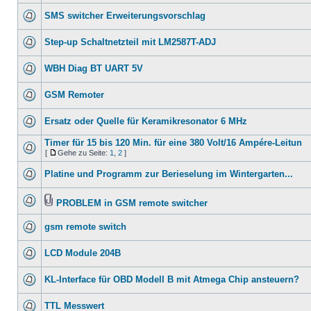
SMS switcher Erweiterungsvorschlag
Step-up Schaltnetzteil mit LM2587T-ADJ
WBH Diag BT UART 5V
GSM Remoter
Ersatz oder Quelle für Keramikresonator 6 MHz
Timer für 15 bis 120 Min. für eine 380 Volt/16 Ampére-Leitun
[
Gehe zu Seite:
1
,
2
]
Platine und Programm zur Berieselung im Wintergarten...
PROBLEM in GSM remote switcher
gsm remote switch
LCD Module 204B
KL-Interface für OBD Modell B mit Atmega Chip ansteuern?
TTL Messwert