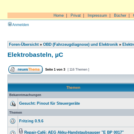
Home
|
Privat
|
Impressum
|
Bücher
|
Anmelden
Foren-Übersicht
»
OBD (Fahrzeugdiagnose) und Elektronik
»
Elektr
Elektrobasteln, µC
Seite
1
von
3
[ 116 Themen ]
Themen
Bekanntmachungen
Gesucht: Pinout für Steuergeräte
Themen
Fritzing 0.9.6
Repair-Café: AEG Akku-Handstaubsauger "E BP 0017"