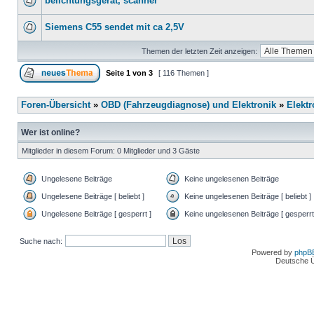
belichtungsgerät, scanner
Siemens C55 sendet mit ca 2,5V
Themen der letzten Zeit anzeigen:
Seite
1
von
3
[ 116 Themen ]
Foren-Übersicht
»
OBD (Fahrzeugdiagnose) und Elektronik
»
Elektr
Wer ist online?
Mitglieder in diesem Forum: 0 Mitglieder und 3 Gäste
Ungelesene Beiträge
Keine ungelesenen Beiträge
Ungelesene Beiträge [ beliebt ]
Keine ungelesenen Beiträge [ beliebt ]
Ungelesene Beiträge [ gesperrt ]
Keine ungelesenen Beiträge [ gesperrt
Suche nach:
Powered by
phpB
Deutsche 