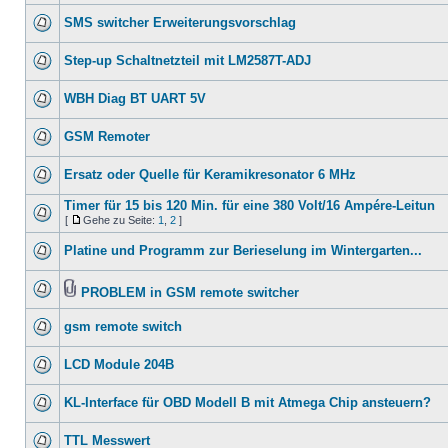
SMS switcher Erweiterungsvorschlag
Step-up Schaltnetzteil mit LM2587T-ADJ
WBH Diag BT UART 5V
GSM Remoter
Ersatz oder Quelle für Keramikresonator 6 MHz
Timer für 15 bis 120 Min. für eine 380 Volt/16 Ampére-Leitun
[
Gehe zu Seite:
1
,
2
]
Platine und Programm zur Berieselung im Wintergarten...
PROBLEM in GSM remote switcher
gsm remote switch
LCD Module 204B
KL-Interface für OBD Modell B mit Atmega Chip ansteuern?
TTL Messwert