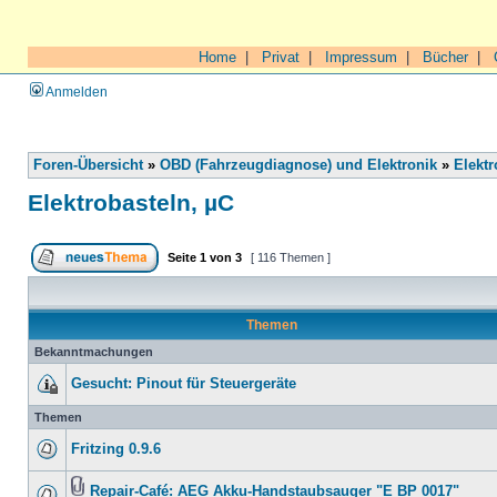
Home
|
Privat
|
Impressum
|
Bücher
|
Anmelden
Foren-Übersicht
»
OBD (Fahrzeugdiagnose) und Elektronik
»
Elektr
Elektrobasteln, µC
Seite
1
von
3
[ 116 Themen ]
Themen
Bekanntmachungen
Gesucht: Pinout für Steuergeräte
Themen
Fritzing 0.9.6
Repair-Café: AEG Akku-Handstaubsauger "E BP 0017"