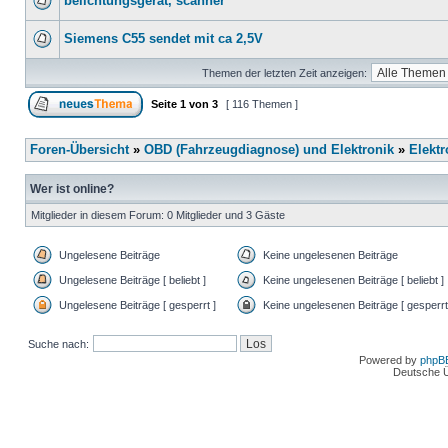
belichtungsgerät, scanner
Siemens C55 sendet mit ca 2,5V
Themen der letzten Zeit anzeigen:
Seite
1
von
3
[ 116 Themen ]
Foren-Übersicht
»
OBD (Fahrzeugdiagnose) und Elektronik
»
Elektr
Wer ist online?
Mitglieder in diesem Forum: 0 Mitglieder und 3 Gäste
Ungelesene Beiträge
Keine ungelesenen Beiträge
Ungelesene Beiträge [ beliebt ]
Keine ungelesenen Beiträge [ beliebt ]
Ungelesene Beiträge [ gesperrt ]
Keine ungelesenen Beiträge [ gesperrt
Suche nach:
Powered by
phpB
Deutsche 