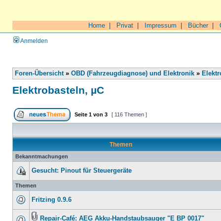
Home
|
Privat
|
Impressum
|
Bücher
|
Anmelden
Foren-Übersicht
»
OBD (Fahrzeugdiagnose) und Elektronik
»
Elektr
Elektrobasteln, µC
Seite
1
von
3
[ 116 Themen ]
Themen
Bekanntmachungen
Gesucht: Pinout für Steuergeräte
Themen
Fritzing 0.9.6
Repair-Café: AEG Akku-Handstaubsauger "E BP 0017"