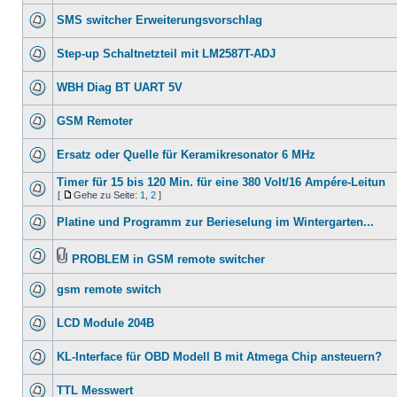
SMS switcher Erweiterungsvorschlag
Step-up Schaltnetzteil mit LM2587T-ADJ
WBH Diag BT UART 5V
GSM Remoter
Ersatz oder Quelle für Keramikresonator 6 MHz
Timer für 15 bis 120 Min. für eine 380 Volt/16 Ampére-Leitun
[
Gehe zu Seite:
1
,
2
]
Platine und Programm zur Berieselung im Wintergarten...
PROBLEM in GSM remote switcher
gsm remote switch
LCD Module 204B
KL-Interface für OBD Modell B mit Atmega Chip ansteuern?
TTL Messwert