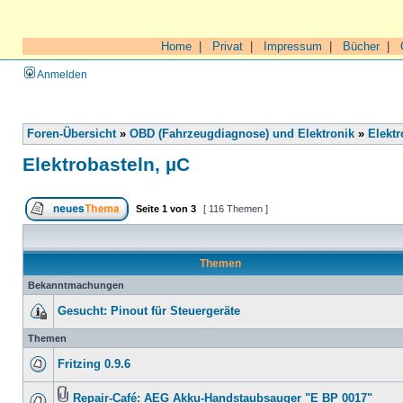
Home
|
Privat
|
Impressum
|
Bücher
|
Anmelden
Foren-Übersicht
»
OBD (Fahrzeugdiagnose) und Elektronik
»
Elektr
Elektrobasteln, µC
Seite
1
von
3
[ 116 Themen ]
Themen
Bekanntmachungen
Gesucht: Pinout für Steuergeräte
Themen
Fritzing 0.9.6
Repair-Café: AEG Akku-Handstaubsauger "E BP 0017"