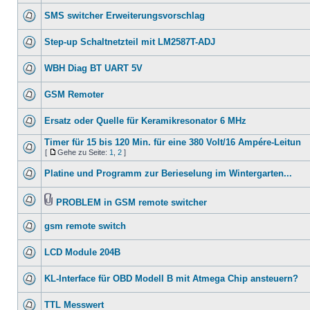
SMS switcher Erweiterungsvorschlag
Step-up Schaltnetzteil mit LM2587T-ADJ
WBH Diag BT UART 5V
GSM Remoter
Ersatz oder Quelle für Keramikresonator 6 MHz
Timer für 15 bis 120 Min. für eine 380 Volt/16 Ampére-Leitun
[
Gehe zu Seite:
1
,
2
]
Platine und Programm zur Berieselung im Wintergarten...
PROBLEM in GSM remote switcher
gsm remote switch
LCD Module 204B
KL-Interface für OBD Modell B mit Atmega Chip ansteuern?
TTL Messwert