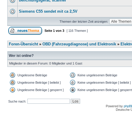
belichtungsgerät, scanner
Siemens C55 sendet mit ca 2,5V
Themen der letzten Zeit anzeigen:
Seite
1
von
3
[ 116 Themen ]
Foren-Übersicht
»
OBD (Fahrzeugdiagnose) und Elektronik
»
Elektr
Wer ist online?
Mitglieder in diesem Forum: 0 Mitglieder und 1 Gast
Ungelesene Beiträge
Keine ungelesenen Beiträge
Ungelesene Beiträge [ beliebt ]
Keine ungelesenen Beiträge [ beliebt ]
Ungelesene Beiträge [ gesperrt ]
Keine ungelesenen Beiträge [ gesperrt
Suche nach:
Powered by
phpB
Deutsche 